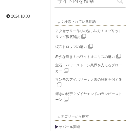
2024.10.03
よく検索されている用語
アクセサリー作りの強い味方！スプリット
リング徹底解説
縦穴ドロップの魅力
希少な輝き！ホワイトオニキスの魅力
宝石・パワーストーン業界を支えるブロー
カー
マンモスアイボリー：太古の息吹を宿す牙
輝きの秘密？ダイヤモンドのランピースト
ーン
カテゴリーから探す
オパール関連