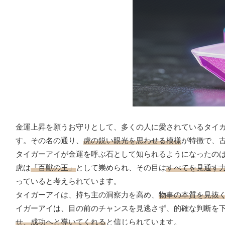
金運上昇を願うお守りとして、多くの人に愛されているタイ
す。その名の通り、
虎の鋭い眼光を思わせる模様
が特徴で、
タイガーアイが金運を呼ぶ石として知られるようになったの
虎は
「百獣の王」
として崇められ、その目は
すべてを見通す
っていると考えられています。
タイガーアイは、持ち主の洞察力を高め、
物事の本質を見抜
イガーアイは、目の前のチャンスを見逃さず、的確な判断を
せ、成功へと導いてくれる
と信じられています。