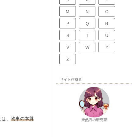
M
N
O
P
Q
R
S
T
U
V
W
Y
Z
サイト作成者
とは、
物事の本質
天然石の研究家