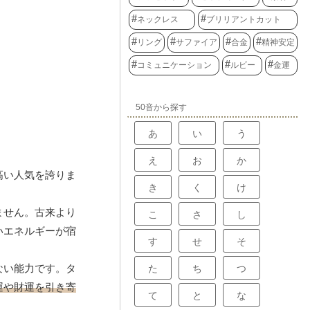
ネックレス
ブリリアントカット
リング
サファイア
合金
精神安定
コミュニケーション
ルビー
金運
50音から探す
あ
い
う
え
お
か
高い人気を誇りま
き
く
け
ません。古来より
こ
さ
し
いエネルギーが宿
す
せ
そ
ない能力です。タ
た
ち
つ
運や財運を引き寄
て
と
な