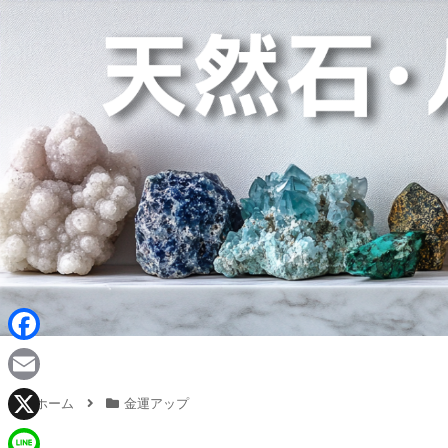
F
a
E
ホーム
金運アップ
c
m
X