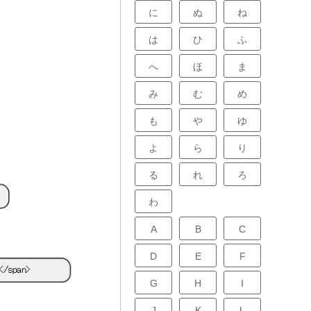
に
ぬ
ね
は
ひ
ふ
へ
ほ
ま
み
む
め
も
や
ゆ
よ
ら
り
る
れ
ろ
わ
A
B
C
D
E
F
G
H
I
J
K
L