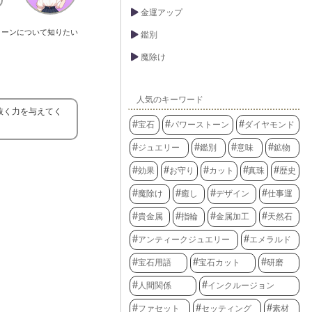
金運アップ
トーンについて知りたい
鑑別
魔除け
人気のキーワード
抜く力を与えてく
宝石
パワーストーン
ダイヤモンド
ジュエリー
鑑別
意味
鉱物
効果
お守り
カット
真珠
歴史
魔除け
癒し
デザイン
仕事運
貴金属
指輪
金属加工
天然石
アンティークジュエリー
エメラルド
宝石用語
宝石カット
研磨
人間関係
インクルージョン
ファセット
セッティング
素材