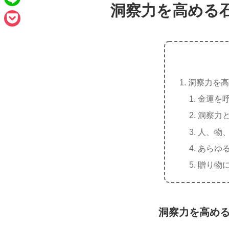
e
a
洞察力を高める
L
b
i
i
o
P
l
n
o
o
e
k
c
洞察力を高
k
金運を
e
洞察力
t
人、物
あらゆ
贈り物
洞察力を高め