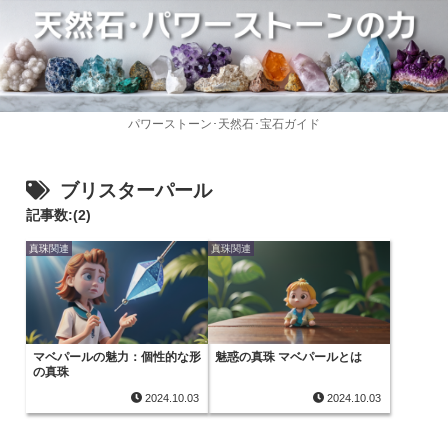
パワーストーン･天然石･宝石ガイド
ブリスターパール
記事数:(2)
真珠関連
真珠関連
マベパールの魅力：個性的な形
魅惑の真珠 マベパールとは
の真珠
2024.10.03
2024.10.03