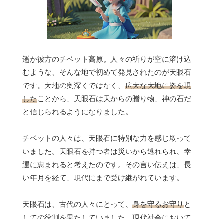
遥か彼方のチベット高原。人々の祈りが空に溶け込
むような、そんな地で初めて発見されたのが天眼石
です。大地の奥深くではなく、
広大な大地に姿を現
した
ことから、天眼石は天からの贈り物、神の石だ
と信じられるようになりました。
チベットの人々は、天眼石に特別な力を感じ取って
いました。天眼石を持つ者は災いから逃れられ、幸
運に恵まれると考えたのです。その言い伝えは、長
い年月を経て、現代にまで受け継がれています。
天眼石は、古代の人々にとって、
身を守るお守り
と
しての役割を果たしていました。現代社会において