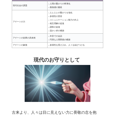
– 人間の繋がりの希薄化
現代社会の課題
– 孤独感の蔓延
– 人と人との繋がりを強化
– 多様性の受容
– コミュニケーション能力の向上
アゲートの力
– 相互理解の促進
– 調和の促進
– 温かい絆の構築
– 本音での会話
アゲートの効果の具体例
– 円滑な人間関係の構築
アゲートの象徴
– 多様性を受け入れ、人々を結びつける
現代のお守りとして
古来より、人々は目に見えない力に畏敬の念を抱