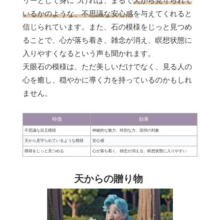
リーとして身につければ、まるで
天から見守られて
いるかのような、不思議な安心感
を与えてくれると
信じられています。また、石の模様をじっと見つめ
ることで、心が落ち着き、雑念が消え、瞑想状態に
入りやすくなるという声も聞かれます。
天眼石の模様は、ただ美しいだけでなく、見る人の
心を癒し、穏やかに導く力を持っているのかもしれ
ません。
特徴
効果
不思議な目玉模様
神秘的な魅力、特別な力、崇拝の対象
天から見守られているような模様
安心感
模様をじっと見つめる
心が落ち着く、雑念が消える、瞑想状態に入りやすい
天からの贈り物