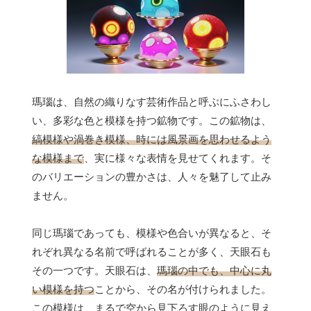
瑪瑙は、自然の織りなす芸術作品と呼ぶにふさわし
い、多彩な色と模様を持つ鉱物です。この鉱物は、
縞模様や渦巻き模様、時には風景画を思わせるよう
な模様まで
、実に様々な表情を見せてくれます。そ
のバリエーションの豊かさは、人々を魅了して止み
ません。
同じ瑪瑙であっても、模様や色合いが異なると、そ
れぞれ異なる名前で呼ばれることが多く、天眼石も
その一つです。天眼石は、
瑪瑙の中でも、中心に丸
い模様を持つ
ことから、その名が付けられました。
この模様は、まるで空から見下ろす眼のように見え