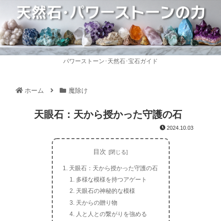
パワーストーン･天然石･宝石ガイド
ホーム
魔除け
天眼石：天から授かった守護の石
2024.10.03
目次
天眼石：天から授かった守護の石
多様な模様を持つアゲート
天眼石の神秘的な模様
天からの贈り物
人と人との繋がりを強める