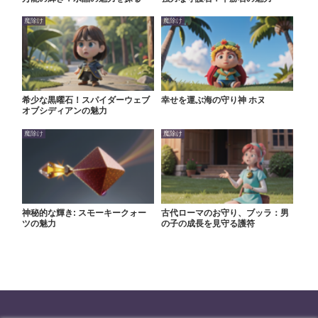
魔除け
魔除け
希少な黒曜石！スパイダーウェブ
幸せを運ぶ海の守り神 ホヌ
オブシディアンの魅力
魔除け
魔除け
神秘的な輝き: スモーキークォー
古代ローマのお守り、ブッラ：男
ツの魅力
の子の成長を見守る護符