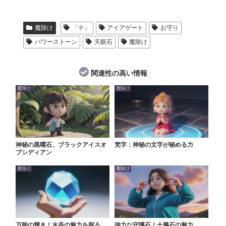
魔除け
「テ」
アイアゲート
お守り
パワーストーン
天眼石
魔除け
関連性の高い情報
魔除け
魔除け
神秘の黒曜石、ブラックアイスオ
梵字：神秘の文字が秘める力
ブシディアン
魔除け
魔除け
万能の輝き！水晶の魅力を探る
強力な守護石！十勝石の魅力