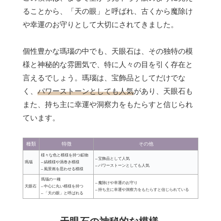
ることから、「天の眼」と呼ばれ、古くから魔除け
や幸運のお守りとして大切にされてきました。
個性豊かな瑪瑙の中でも、天眼石は、その独特の模
様と神秘的な雰囲気で、特に人々の目を引く存在と
言えるでしょう。瑪瑙は、宝飾品としてだけでな
く、
パワーストーンとしても人気
があり、天眼石も
また、持ち主に幸運や洞察力をもたらすと信じられ
ています。
種類
特徴
その他
様々な色と模様を持つ鉱物
– 宝飾品として人気
瑪瑙
– 縞模様や渦巻き模様
– パワーストーンとしても人気
– 風景画を思わせる模様
瑪瑙の一種
– 魔除けや幸運のお守り
天眼石
– 中心に丸い模様を持つ
– 持ち主に幸運や洞察力をもたらすと信じられている
– 「天の眼」と呼ばれる