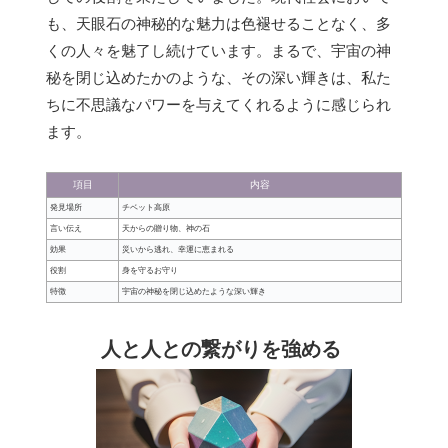
も、天眼石の神秘的な魅力は色褪せることなく、多
くの人々を魅了し続けています。まるで、宇宙の神
秘を閉じ込めたかのような、その深い輝きは、私た
ちに不思議なパワーを与えてくれるように感じられ
ます。
項目
内容
発見場所
チベット高原
言い伝え
天からの贈り物、神の石
効果
災いから逃れ、幸運に恵まれる
役割
身を守るお守り
特徴
宇宙の神秘を閉じ込めたような深い輝き
人と人との繋がりを強める