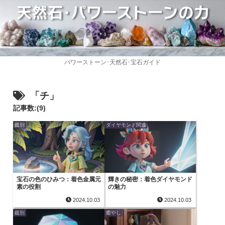
パワーストーン･天然石･宝石ガイド
「チ」
記事数:(9)
鑑別
ダイヤモンド関連
宝石の色のひみつ：着色金属元
輝きの秘密：着色ダイヤモンド
素の役割
の魅力
2024.10.03
2024.10.03
鑑別
癒やし