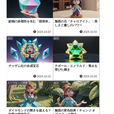
鉱物の多様性を生む「固溶体」
魅惑の石「チャロアイト」：美
しさと癒しのパワー
2024.10.03
2024.10.03
鑑別
鑑別
チャザム社の合成宝石
チボール・エメラルド：青みを
帯びた輝き
2024.10.03
2024.10.03
ダイヤモンド関連
鑑別
ダイヤモンドの輝きを超える？
魅惑の変色効果！チェンジ オ