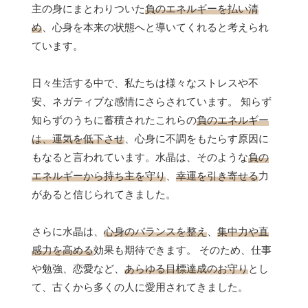
主の身にまとわりついた
負のエネルギーを払い清
め
、心身を本来の状態へと導いてくれると考えられ
ています。
日々生活する中で、私たちは様々なストレスや不
安、ネガティブな感情にさらされています。 知らず
知らずのうちに蓄積されたこれらの
負のエネルギー
は、運気を低下させ
、心身に不調をもたらす原因に
もなると言われています。水晶は、そのような
負の
エネルギーから持ち主を守り
、
幸運を引き寄せる
力
があると信じられてきました。
さらに水晶は、
心身のバランスを整え
、
集中力や直
感力を高める
効果も期待できます。 そのため、仕事
や勉強、恋愛など、
あらゆる目標達成のお守り
とし
て、古くから多くの人に愛用されてきました。