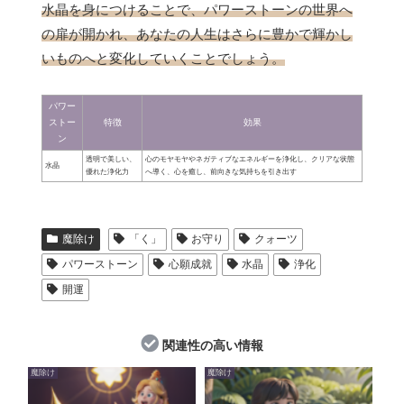
水晶を身につけることで、パワーストーンの世界へ
の扉が開かれ、あなたの人生はさらに豊かで輝かし
いものへと変化していくことでしょう。
パワー
ストー
特徴
効果
ン
透明で美しい、
心のモヤモヤやネガティブなエネルギーを浄化し、クリアな状態
水晶
優れた浄化力
へ導く、心を癒し、前向きな気持ちを引き出す
魔除け
「く」
お守り
クォーツ
パワーストーン
心願成就
水晶
浄化
開運
関連性の高い情報
魔除け
魔除け