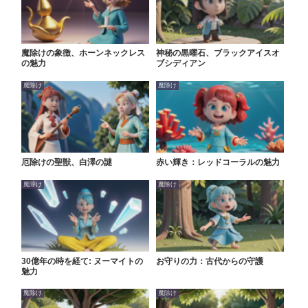
魔除けの象徴、ホーンネックレス
神秘の黒曜石、ブラックアイスオ
の魅力
ブシディアン
魔除け
魔除け
厄除けの聖獣、白澤の謎
赤い輝き：レッドコーラルの魅力
魔除け
魔除け
30億年の時を経て: ヌーマイトの
お守りの力：古代からの守護
魅力
魔除け
魔除け