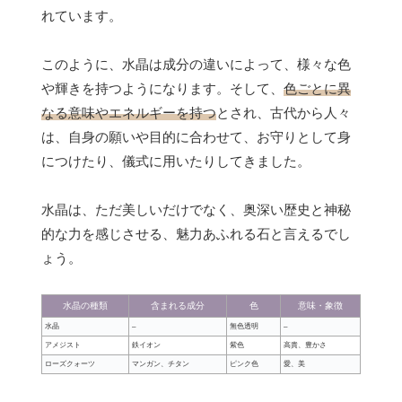
れています。
このように、水晶は成分の違いによって、様々な色
や輝きを持つようになります。そして、
色ごとに異
なる意味やエネルギーを持つ
とされ、古代から人々
は、自身の願いや目的に合わせて、お守りとして身
につけたり、儀式に用いたりしてきました。
水晶は、ただ美しいだけでなく、奥深い歴史と神秘
的な力を感じさせる、魅力あふれる石と言えるでし
ょう。
水晶の種類
含まれる成分
色
意味・象徴
水晶
–
無色透明
–
アメジスト
鉄イオン
紫色
高貴、豊かさ
ローズクォーツ
マンガン、チタン
ピンク色
愛、美