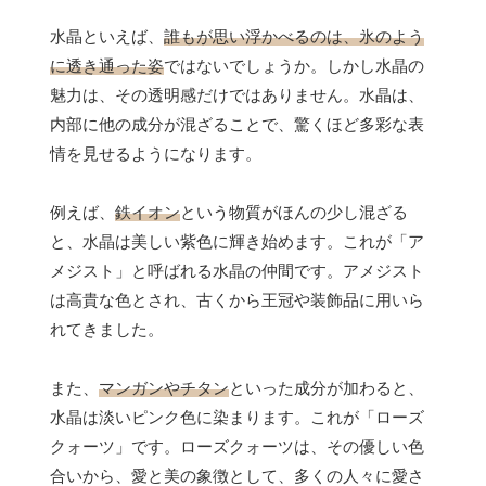
水晶といえば、
誰もが思い浮かべるのは、氷のよう
に透き通った姿
ではないでしょうか。しかし水晶の
魅力は、その透明感だけではありません。水晶は、
内部に他の成分が混ざることで、驚くほど多彩な表
情を見せるようになります。
例えば、
鉄イオン
という物質がほんの少し混ざる
と、水晶は美しい紫色に輝き始めます。これが「ア
メジスト」と呼ばれる水晶の仲間です。アメジスト
は高貴な色とされ、古くから王冠や装飾品に用いら
れてきました。
また、
マンガンやチタン
といった成分が加わると、
水晶は淡いピンク色に染まります。これが「ローズ
クォーツ」です。ローズクォーツは、その優しい色
合いから、愛と美の象徴として、多くの人々に愛さ