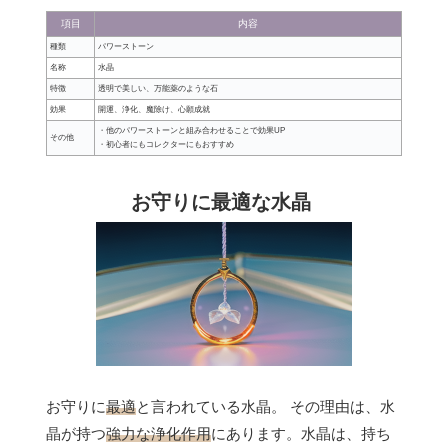
項目
内容
種類
パワーストーン
名称
水晶
特徴
透明で美しい、万能薬のような石
効果
開運、浄化、魔除け、心願成就
・他のパワーストーンと組み合わせることで効果UP
その他
・初心者にもコレクターにもおすすめ
お守りに最適な水晶
お守りに
最適
と言われている水晶。 その理由は、水
晶が持つ
強力な浄化作用
にあります。水晶は、持ち