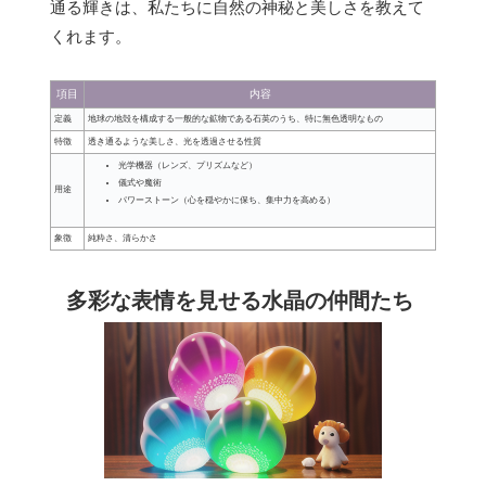
通る輝きは、私たちに自然の神秘と美しさを教えて
くれます。
項目
内容
定義
地球の地殻を構成する一般的な鉱物である石英のうち、特に無色透明なもの
特徴
透き通るような美しさ、光を透過させる性質
光学機器（レンズ、プリズムなど）
儀式や魔術
用途
パワーストーン（心を穏やかに保ち、集中力を高める）
象徴
純粋さ、清らかさ
多彩な表情を見せる水晶の仲間たち