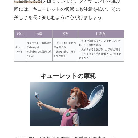
に重要な役割
を担っています。ダイヤモンドを選ぶ
際には、キューレットの状態にも注意を払い、その
美しさを長く楽しむように心がけましょう。
部位
特徴
役割
注意点
・欠けや傷があると、ダイヤモンドが
ダイヤモンドの底にあ
・ダイヤモンドの強
割れる可能性がある
キュー
る小さな点
度を高める
・大きすぎると光が漏れ、輝きが鈍る
レット
研磨過程で意図的に残
・光を反射し、輝き
・小さすぎると強度が低下し、欠けや
される
を生み出す
すくなる
キューレットの摩耗