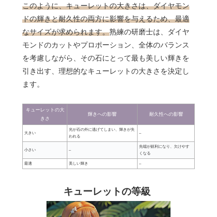
このように、キューレットの大きさは、ダイヤモン
ドの輝きと耐久性の両方に影響を与えるため、最適
なサイズが求められます。
熟練の研磨士は、ダイヤ
モンドのカットやプロポーション、全体のバランス
を考慮しながら、その石にとって最も美しい輝きを
引き出す、理想的なキューレットの大きさを決定し
ます。
キューレットの大
輝きへの影響
耐久性への影響
きさ
光が石の外に逃げてしまい、輝きが失
大きい
–
われる
先端が鋭利になり、欠けやす
小さい
–
くなる
最適
美しい輝き
–
キューレットの等級