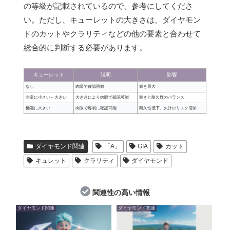
の等級が記載されているので、参考にしてくださ
い。ただし、キューレットの大きさは、ダイヤモン
ドのカットやクラリティなどの他の要素と合わせて
総合的に判断する必要があります。
キューレット
説明
影響
なし
肉眼で確認困難
輝き最大
非常に小さい～大きい
大きさにより肉眼で確認可能
輝きと耐久性のバランス
極端に大きい
肉眼で容易に確認可能
耐久性低下、欠けのリスク増加
ダイヤモンド関連
「A」
GIA
カット
キュレット
クラリティ
ダイヤモンド
関連性の高い情報
ダイヤモンド関連
ダイヤモンド関連