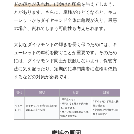
ドの輝きが失われ、ぼやけた印象
を与えてしまうこ
とがあります。さらに、摩耗がひどくなると、キュ
ーレットからダイヤモンド全体に亀裂が入り、最悪
の場合、割れてしまう可能性も考えられます。
大切なダイヤモンドの輝きを長く保つためには、キ
ューレットの摩耗を防ぐことが重要です。そのため
には、ダイヤモンド同士が接触しないよう、保管方
法に気を配ったり、定期的に専門業者に点検を依頼
するなどの対策が必要です。
部位
説明
影響
対策
* 摩耗しやすい
* ダイヤモンド同士の接
* 摩耗すると輝きが失われ
キュー
ダイヤモンドの尖った底の部
触を避ける
る、ぼやける
レット
分にある小さな面
* 定期的に専門業者に点
* ひどい場合は亀裂が入り、
検を依頼する
割れる可能性も
摩耗の原因