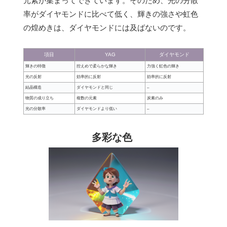
元素が集まってできています。そのため、光の分散
率がダイヤモンドに比べて低く、輝きの強さや虹色
の煌めきは、ダイヤモンドには及ばないのです。
項目
YAG
ダイヤモンド
輝きの特徴
控えめで柔らかな輝き
力強く虹色の輝き
光の反射
効率的に反射
効率的に反射
結晶構造
ダイヤモンドと同じ
–
物質の成り立ち
複数の元素
炭素のみ
光の分散率
ダイヤモンドより低い
–
多彩な色