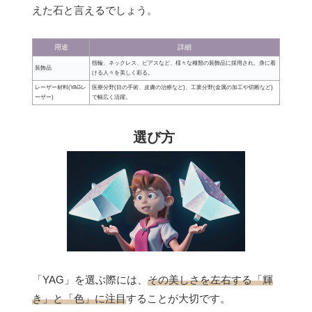
えた石と言えるでしょう。
用途
詳細
指輪、ネックレス、ピアスなど、様々な種類の装飾品に採用され、身に着
装飾品
ける人々を美しく彩る。
レーザー材料(YAGレ
医療分野(目の手術、皮膚の治療など)、工業分野(金属の加工や切断など)
ーザー)
で幅広く活躍。
選び方
「YAG」を選ぶ際には、
その美しさを左右する「輝
き」と「色」に注目
することが大切です。