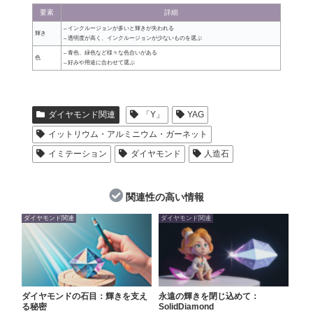
要素
詳細
– インクルージョンが多いと輝きが失われる
輝き
– 透明度が高く、インクルージョンが少ないものを選ぶ
– 青色、緑色など様々な色合いがある
色
– 好みや用途に合わせて選ぶ
ダイヤモンド関連
「Y」
YAG
イットリウム・アルミニウム・ガーネット
イミテーション
ダイヤモンド
人造石
関連性の高い情報
ダイヤモンド関連
ダイヤモンド関連
ダイヤモンドの石目：輝きを支え
永遠の輝きを閉じ込めて：
る秘密
SolidDiamond