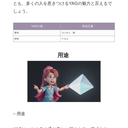
とも、多くの人を惹きつけるYAGの魅力と言えるで
しょう。
YAGの色
添加元素
青色
コバルト、鉄
緑色
クロム
用途
– 用途