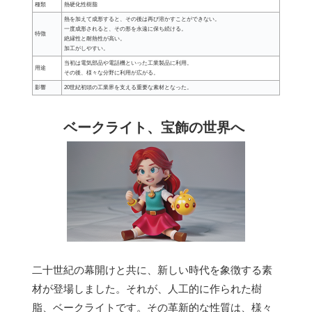
種類
熱硬化性樹脂
熱を加えて成形すると、その後は再び溶かすことができない。
一度成形されると、その形を永遠に保ち続ける。
特徴
絶縁性と耐熱性が高い。
加工がしやすい。
当初は電気部品や電話機といった工業製品に利用。
用途
その後、様々な分野に利用が広がる。
影響
20世紀初頭の工業界を支える重要な素材となった。
ベークライト、宝飾の世界へ
二十世紀の幕開けと共に、新しい時代を象徴する素
材が登場しました。それが、人工的に作られた樹
脂、ベークライトです。その革新的な性質は、様々