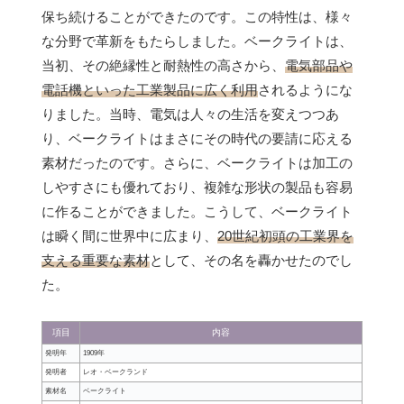
保ち続けることができたのです。この特性は、様々
な分野で革新をもたらしました。ベークライトは、
当初、その絶縁性と耐熱性の高さから、
電気部品や
電話機といった工業製品に広く利用
されるようにな
りました。当時、電気は人々の生活を変えつつあ
り、ベークライトはまさにその時代の要請に応える
素材だったのです。さらに、ベークライトは加工の
しやすさにも優れており、複雑な形状の製品も容易
に作ることができました。こうして、ベークライト
は瞬く間に世界中に広まり、
20世紀初頭の工業界を
支える重要な素材
として、その名を轟かせたのでし
た。
項目
内容
発明年
1909年
発明者
レオ・ベークランド
素材名
ベークライト