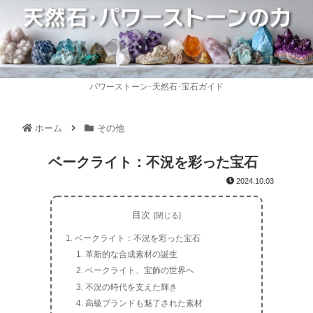
パワーストーン･天然石･宝石ガイド
ホーム
その他
ベークライト：不況を彩った宝石
2024.10.03
目次
ベークライト：不況を彩った宝石
革新的な合成素材の誕生
ベークライト、宝飾の世界へ
不況の時代を支えた輝き
高級ブランドも魅了された素材