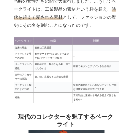
当時の女性たちの間で大流行しました。こうしてベ
ークライトは、工業製品の素材という枠を超え、
時
代を超えて愛される素材
として、ファッションの歴
史にその名を刻むことになったのです。
ベークライト
特徴
影響
従来の用途
安価な工業製品
–
ファッション界
有名デザイナー(ココシャネルな
–
での変化
ど)がアクセサリーに採用
ベークライトの
独特の光沢、鮮やかな色彩、加工
斬新でモダンなデザインを生み出す
特徴
のしやすさ
当時のアクセサ
金、銀、宝石などの高価な素材
–
リーの常識
ベークライト採
従来の概念にとらわれないデザイン 手頃
–
用による効果
な価格で当時の女性に大人気
工業製品の素材から時代を超えて愛され
結果
–
る素材へ
現代のコレクターを魅了するベーク
ライト