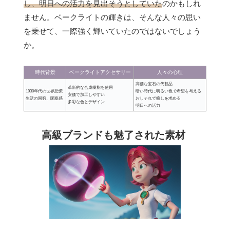
し、明日への活力を見出そうとしていた
のかもしれ
ません。ベークライトの輝きは、そんな人々の思い
を乗せて、一際強く輝いていたのではないでしょう
か。
時代背景
ベークライトアクセサリー
人々の心理
高価な宝石の代替品
革新的な合成樹脂を使用
1930年代の世界恐慌
暗い時代に明るい色で希望を与える
安価で加工しやすい
生活の困窮、閉塞感
おしゃれで癒しを求める
多彩な色とデザイン
明日への活力
高級ブランドも魅了された素材