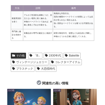
方法
説明
備考
簡易的な判別方法。
アルカリ性洗剤を綿棒につけ、目
洗剤の種類やベークライトの状態によっては反
家庭用洗剤
立たない場所に軽く触れる。
応が見られない場合もある。
を使う
本物のベークライトであれば、綿
強い洗剤はベークライトを傷つける可能性があ
棒に黄色く汚れが付着する。
る。
専門家に鑑
骨董品店や専門の鑑定士に相談す
材質や製造年代、状態などを総合的に判断し、
定を依頼す
る。
本物かどうかを正確に鑑定してくれる。
る
その他
「B」
1930年代
Bakelite
ヴィンテージジュエリー
コレクターアイテム
プラスチック
大恐慌時代
関連性の高い情報
その他
その他