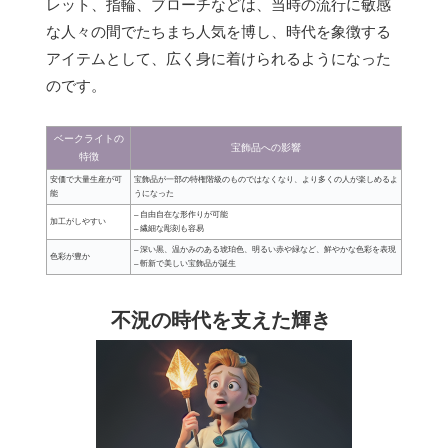
レット、指輪、ブローチなどは、当時の流行に敏感
な人々の間でたちまち人気を博し、時代を象徴する
アイテムとして、広く身に着けられるようになった
のです。
ベークライトの
宝飾品への影響
特徴
安価で大量生産が可
宝飾品が一部の特権階級のものではなくなり、より多くの人が楽しめるよ
能
うになった
– 自由自在な形作りが可能
加工がしやすい
– 繊細な彫刻も容易
– 深い黒、温かみのある琥珀色、明るい赤や緑など、鮮やかな色彩を表現
色彩が豊か
– 斬新で美しい宝飾品が誕生
不況の時代を支えた輝き