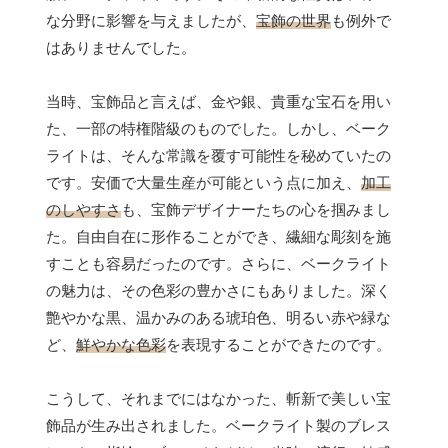
な分野に影響を与えましたが、
宝飾の世界
も例外で
はありませんでした。
当時、宝飾品と言えば、金や銀、貴重な宝石を用い
た、一部の特権階級のものでした。しかし、ベーク
ライトは、そんな常識を覆す可能性を秘めていたの
です。安価で大量生産が可能という点に加え、
加工
のしやすさ
も、宝飾デザイナーたちの心を掴みまし
た。自由自在に形作ることができ、繊細な彫刻を施
すことも容易だったのです。さらに、ベークライト
の魅力は、その色彩の豊かさにもありました。深く
艶やかな黒、温かみのある琥珀色、明るい赤や緑な
ど、
鮮やかな色彩
を表現することができたのです。
こうして、それまでにはなかった、斬新で美しい宝
飾品が生み出されました。ベークライト製のブレス