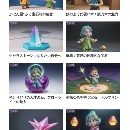
かばん屋: 歩く宝石箱の秘密
鉄のように硬い木！鉄刀木の魅力
その他
その他
ケセラストーン：なりたい自分へ
翡翠：東洋の神秘的な宝石
その他
その他
色とりどりの天才の石、フローラ
多様な色を持つ宝石、トルマリン
イトの魅力
その他
その他