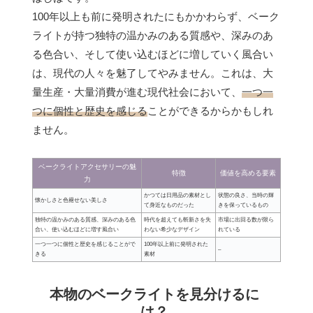
100年以上も前に発明されたにもかかわらず、ベーク
ライトが持つ独特の温かみのある質感や、深みのあ
る色合い、そして使い込むほどに増していく風合い
は、現代の人々を魅了してやみません。これは、大
量生産・大量消費が進む現代社会において、
一つ一
つに個性と歴史を感じる
ことができるからかもしれ
ません。
ベークライトアクセサリーの魅
特徴
価値を高める要素
力
かつては日用品の素材とし
状態の良さ、当時の輝
懐かしさと色褪せない美しさ
て身近なものだった
きを保っているもの
独特の温かみのある質感、深みのある色
時代を超えても斬新さを失
市場に出回る数が限ら
合い、使い込むほどに増す風合い
わない希少なデザイン
れている
一つ一つに個性と歴史を感じることがで
100年以上前に発明された
–
きる
素材
本物のベークライトを見分けるに
は？