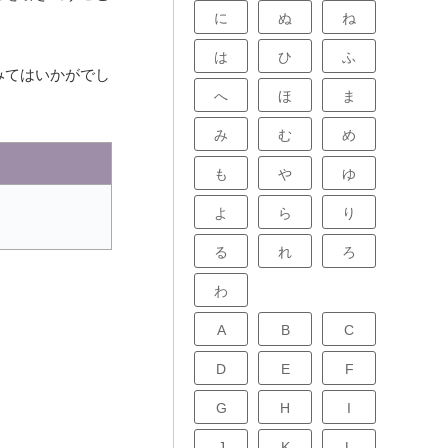
に
ぬ
ね
は
ひ
ふ
みてはいかがでし
へ
ほ
ま
み
む
め
も
や
ゆ
よ
ら
り
る
れ
ろ
わ
A
B
C
D
E
F
G
H
I
J
K
L