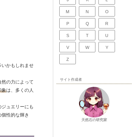
M
N
O
P
Q
R
S
T
U
V
W
Y
Z
多いかもしれませ
サイト作成者
自然の力によって
印象
は、多くの人
のジュエリーにも
の個性的な輝き
天然石の研究家