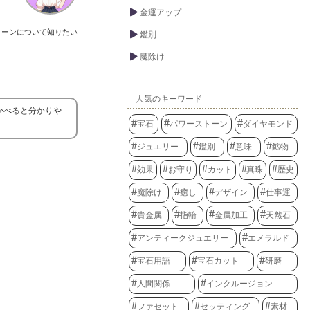
金運アップ
トーンについて知りたい
鑑別
魔除け
人気のキーワード
かべると分かりや
宝石
パワーストーン
ダイヤモンド
ジュエリー
鑑別
意味
鉱物
効果
お守り
カット
真珠
歴史
魔除け
癒し
デザイン
仕事運
貴金属
指輪
金属加工
天然石
アンティークジュエリー
エメラルド
宝石用語
宝石カット
研磨
人間関係
インクルージョン
ファセット
セッティング
素材