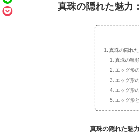
e
a
真珠の隠れた魅力
L
b
i
i
o
P
l
n
o
o
e
k
c
真珠の隠れた
k
真珠の種
e
エッグ形
t
エッグ形
エッグ形
エッグ形
真珠の隠れた魅