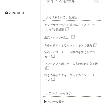
2024.10.03
よく検索されている用語
アクセサリー作りの強い味方！スプリット
リング徹底解説
縦穴ドロップの魅力
希少な輝き！ホワイトオニキスの魅力
宝石・パワーストーン業界を支えるブロー
カー
マンモスアイボリー：太古の息吹を宿す牙
輝きの秘密？ダイヤモンドのランピースト
ーン
カテゴリーから探す
オパール関連