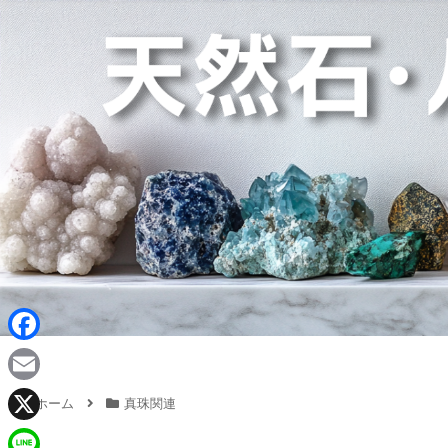
F
a
E
ホーム
真珠関連
c
m
X