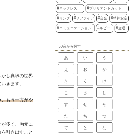
ネックレス
ブリリアントカット
リング
サファイア
合金
精神安定
コミュニケーション
ルビー
金運
50音から探す
あ
い
う
え
お
か
しかし真珠の世界
き
く
け
ていきます。
こ
さ
し
み、もう一方がや
す
せ
そ
た
ち
つ
とが多く、胸元に
て
と
な
力を引き出すこと