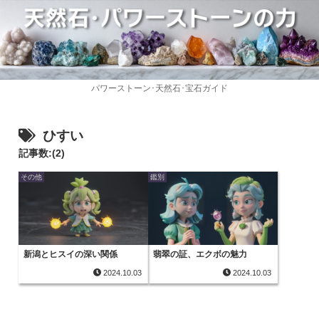
パワーストーン･天然石･宝石ガイド
ひすい
記事数:(2)
その他
鑑別
新潟とヒスイの深い関係
翡翠の証、エクボの魅力
2024.10.03
2024.10.03