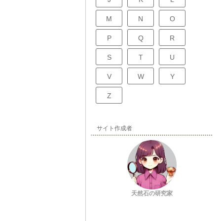
M
N
O
P
Q
R
S
T
U
V
W
Y
Z
サイト作成者
天然石の研究家