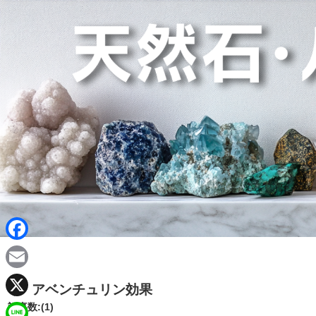
F
a
E
アベンチュリン効果
c
m
X
記事数:(1)