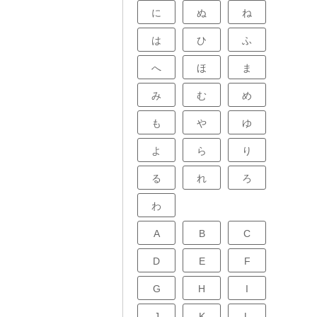
に
ぬ
ね
は
ひ
ふ
へ
ほ
ま
み
む
め
も
や
ゆ
よ
ら
り
る
れ
ろ
わ
A
B
C
D
E
F
G
H
I
J
K
L