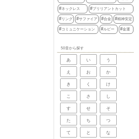
ネックレス
ブリリアントカット
リング
サファイア
合金
精神安定
コミュニケーション
ルビー
金運
50音から探す
あ
い
う
え
お
か
き
く
け
こ
さ
し
す
せ
そ
た
ち
つ
て
と
な