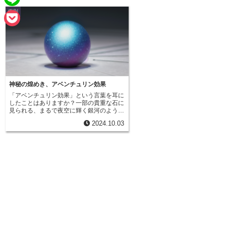
e
a
鑑別
L
b
i
i
o
P
l
n
o
o
e
k
c
k
神秘の煌めき、アベンチュリン効果
「アベンチュリン効果」という言葉を耳に
e
したことはありますか？一部の貴重な石に
見られる、まるで夜空に輝く銀河のよう
t
な、美しく神秘的な輝きのことを指しま
2024.10.03
す。この不思議な現象は、石の中に閉じ込
められた、ごく小さな板状の鉱物が光を反
射することで生まれます。例えるなら、夜
空に煌めく無数の星々が、石の中に閉じ込
められて光を放っているようなイメージで
しょうか。アベンチュリン効果を持つ石
は、見る角度や光の当たり方によって、そ
の輝きを様々に変化させます。まるで生き
ているかのように、様々な表情を見せてく
れるのです。この神秘的な輝きは、古くか
ら人々を魅了してきました。石の中に広が
る小さな宇宙は、見る者を惹きつけ、心を
落ち着かせ、そしてどこか懐かしい気持ち
にさせてくれる不思議な力を持っていま