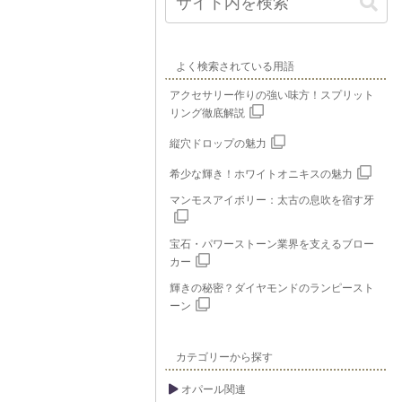
よく検索されている用語
アクセサリー作りの強い味方！スプリット
リング徹底解説
縦穴ドロップの魅力
希少な輝き！ホワイトオニキスの魅力
マンモスアイボリー：太古の息吹を宿す牙
宝石・パワーストーン業界を支えるブロー
カー
輝きの秘密？ダイヤモンドのランピースト
ーン
カテゴリーから探す
オパール関連