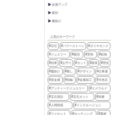
金運アップ
鑑別
魔除け
人気のキーワード
宝石
パワーストーン
ダイヤモンド
ジュエリー
鑑別
意味
鉱物
効果
お守り
カット
真珠
歴史
魔除け
癒し
デザイン
仕事運
貴金属
指輪
金属加工
天然石
アンティークジュエリー
エメラルド
宝石用語
宝石カット
研磨
人間関係
インクルージョン
ファセット
セッティング
素材