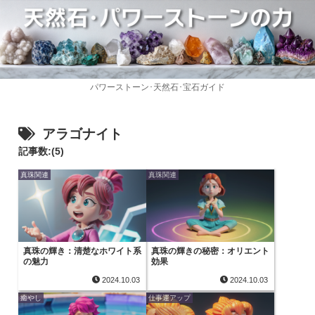
パワーストーン･天然石･宝石ガイド
アラゴナイト
記事数:(5)
真珠関連
真珠関連
真珠の輝き：清楚なホワイト系
真珠の輝きの秘密：オリエント
の魅力
効果
2024.10.03
2024.10.03
癒やし
仕事運アップ