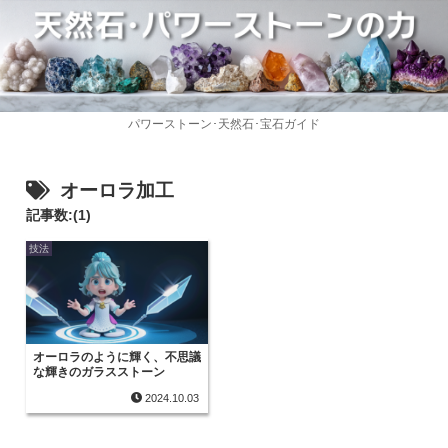
パワーストーン･天然石･宝石ガイド
オーロラ加工
記事数:(1)
技法
オーロラのように輝く、不思議
な輝きのガラスストーン
2024.10.03