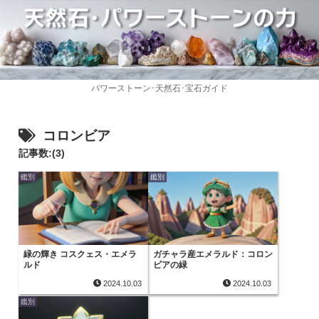
パワーストーン･天然石･宝石ガイド
コロンビア
記事数:(3)
鑑別
鑑別
緑の輝き コスクェス・エメラ
ガチャラ産エメラルド：コロン
ルド
ビアの緑
2024.10.03
2024.10.03
鑑別