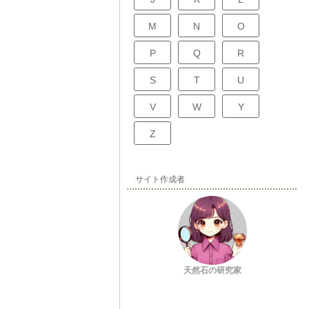
M
N
O
P
Q
R
S
T
U
V
W
Y
Z
サイト作成者
天然石の研究家