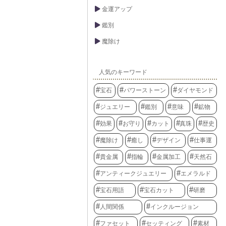
金運アップ
鑑別
魔除け
人気のキーワード
宝石
パワーストーン
ダイヤモンド
ジュエリー
鑑別
意味
鉱物
効果
お守り
カット
真珠
歴史
魔除け
癒し
デザイン
仕事運
貴金属
指輪
金属加工
天然石
アンティークジュエリー
エメラルド
宝石用語
宝石カット
研磨
人間関係
インクルージョン
ファセット
セッティング
素材