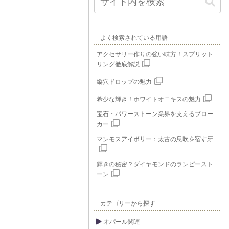
よく検索されている用語
アクセサリー作りの強い味方！スプリット
リング徹底解説
縦穴ドロップの魅力
希少な輝き！ホワイトオニキスの魅力
宝石・パワーストーン業界を支えるブロー
カー
マンモスアイボリー：太古の息吹を宿す牙
輝きの秘密？ダイヤモンドのランピースト
ーン
カテゴリーから探す
オパール関連