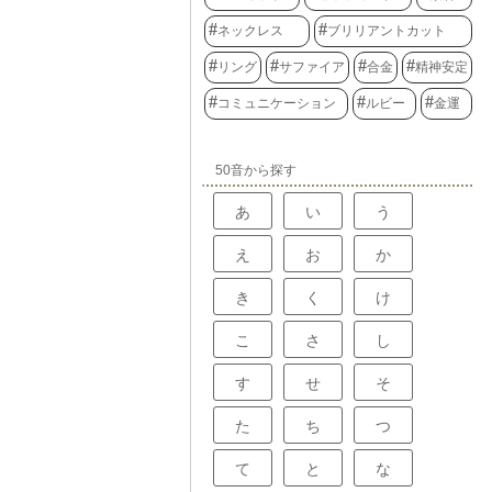
ネックレス
ブリリアントカット
リング
サファイア
合金
精神安定
コミュニケーション
ルビー
金運
50音から探す
あ
い
う
え
お
か
き
く
け
こ
さ
し
す
せ
そ
た
ち
つ
て
と
な