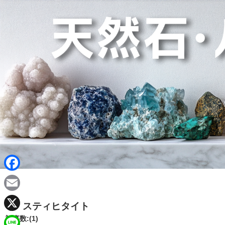
F
a
E
スティヒタイト
c
m
X
記事数:(1)