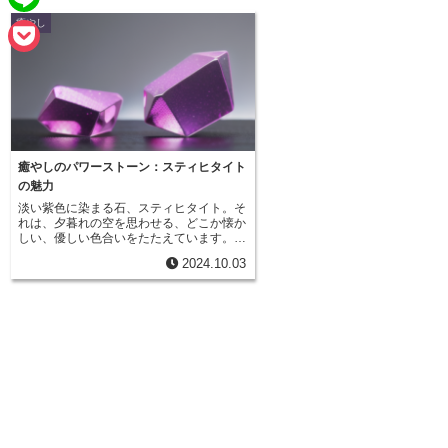
e
a
癒やし
L
b
i
i
o
P
l
n
o
o
e
k
c
k
癒やしのパワーストーン：スティヒタイト
の魅力
e
淡い紫色に染まる石、スティヒタイト。そ
れは、夕暮れの空を思わせる、どこか懐か
t
しい、優しい色合いをたたえています。桃
色を帯びた紫色は、見る人の心を穏やかに
2024.10.03
包み込むような、不思議な魅力を秘めてい
るようです。しかし、その美しさにもかか
わらず、スティヒタイトは宝石として広く
知られているとは言えません。その理由
は、その繊細さにあります。 スティヒタ
イトは非常に柔らかく、傷つきやすい鉱物
なのです。そのため、加工が難しく、アク
セサリーとして身につけるには注意が必要
です。しかし、その繊細さこそが、スティ
ヒタイト最大の魅力と言えるかもしれませ
ん。まるで触れると壊れてしまいそうな、
儚い美しさは、他の宝石にはない、独特の
存在感を放っています。多くの人に知られ