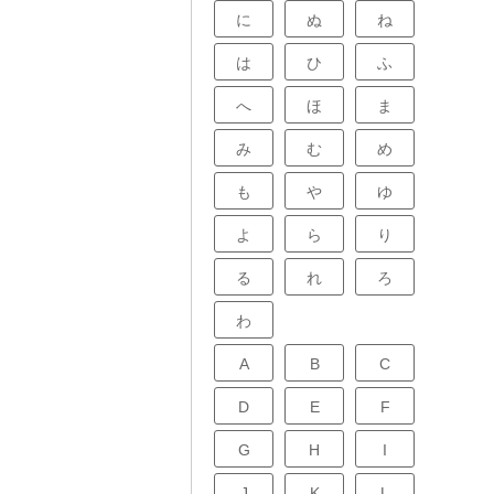
に
ぬ
ね
は
ひ
ふ
へ
ほ
ま
み
む
め
も
や
ゆ
よ
ら
り
る
れ
ろ
わ
A
B
C
D
E
F
G
H
I
J
K
L