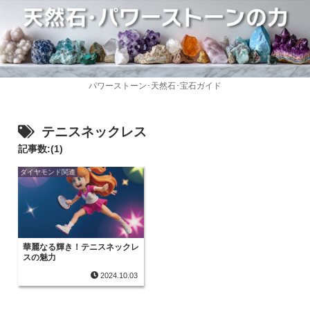
パワーストーン･天然石･宝石ガイド
テニスネックレス
記事数:(1)
ダイヤモンド関連
華麗なる輝き！テニスネックレ
スの魅力
2024.10.03