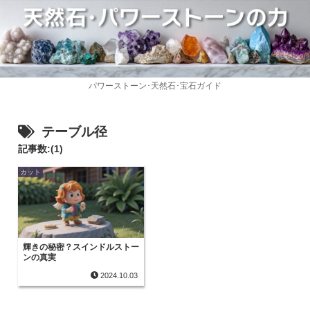
パワーストーン･天然石･宝石ガイド
テーブル径
記事数:(1)
カット
輝きの秘密？スインドルストー
ンの真実
2024.10.03