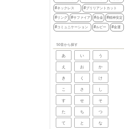
ネックレス
ブリリアントカット
リング
サファイア
合金
精神安定
コミュニケーション
ルビー
金運
50音から探す
あ
い
う
え
お
か
き
く
け
こ
さ
し
す
せ
そ
た
ち
つ
て
と
な