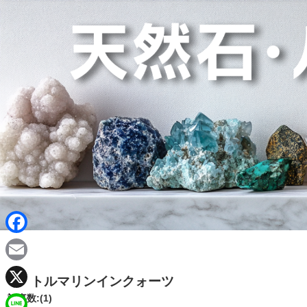
F
a
E
トルマリンインクォーツ
c
m
X
記事数:(1)