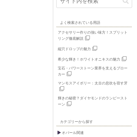
よく検索されている用語
アクセサリー作りの強い味方！スプリット
リング徹底解説
縦穴ドロップの魅力
希少な輝き！ホワイトオニキスの魅力
宝石・パワーストーン業界を支えるブロー
カー
マンモスアイボリー：太古の息吹を宿す牙
輝きの秘密？ダイヤモンドのランピースト
ーン
カテゴリーから探す
オパール関連