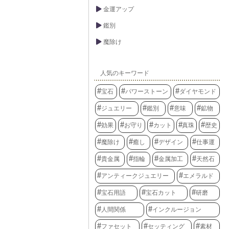
金運アップ
鑑別
魔除け
人気のキーワード
宝石
パワーストーン
ダイヤモンド
ジュエリー
鑑別
意味
鉱物
効果
お守り
カット
真珠
歴史
魔除け
癒し
デザイン
仕事運
貴金属
指輪
金属加工
天然石
アンティークジュエリー
エメラルド
宝石用語
宝石カット
研磨
人間関係
インクルージョン
ファセット
セッティング
素材