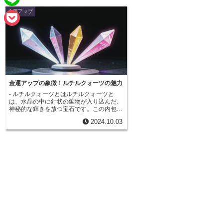
e
a
金運アップ
L
b
i
i
o
P
l
n
o
o
e
k
c
k
金運アップの象徴！ルチルクォーツの魅力
- ルチルクォーツとはルチルクォーツと
e
は、水晶の中に針状の鉱物が入り込んだ、
神秘的な輝きを放つ宝石です。この内包物
t
を「ルチル」と呼び、二酸化チタンが結晶
2024.10.03
化したものです。ルチルは光を浴びると、
まるで金色の針のように煌めくことから、
古くより人々を魅了してきました。水晶と
いえば、その透き通った美しさが魅力です
が、ルチルクォーツはそこに金色の輝きが
加わることで、さらに華やかで力強い印象
を与えます。まるで水晶の中に太陽の光を
閉じ込めたかのようで、見る人の心を惹き
つけて止みません。ルチルクォーツは、そ
の美しさだけでなく、強力なエネルギーを
持つパワーストーンとしても知られていま
す。特に金運や財運を高める効果があると
され、事業成功を願う人や金運アップを望
む人々に愛用されています。透明な水晶の