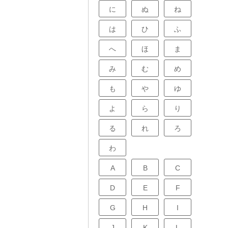
に
ぬ
ね
は
ひ
ふ
へ
ほ
ま
み
む
め
も
や
ゆ
よ
ら
り
る
れ
ろ
わ
A
B
C
D
E
F
G
H
I
J
K
L