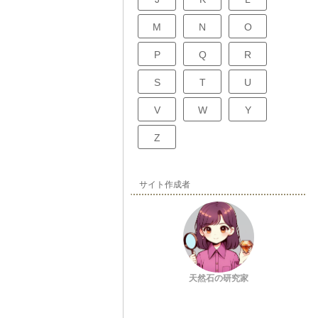
M
N
O
P
Q
R
S
T
U
V
W
Y
Z
サイト作成者
天然石の研究家