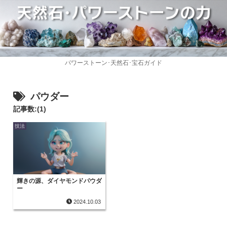
パワーストーン･天然石･宝石ガイド
パウダー
記事数:(1)
技法
輝きの源、ダイヤモンドパウダ
ー
2024.10.03