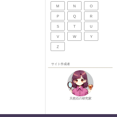
M
N
O
P
Q
R
S
T
U
V
W
Y
Z
サイト作成者
天然石の研究家