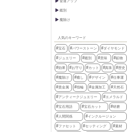
金運アップ
鑑別
魔除け
人気のキーワード
宝石
パワーストーン
ダイヤモンド
ジュエリー
鑑別
意味
鉱物
効果
お守り
カット
真珠
歴史
魔除け
癒し
デザイン
仕事運
貴金属
指輪
金属加工
天然石
アンティークジュエリー
エメラルド
宝石用語
宝石カット
研磨
人間関係
インクルージョン
ファセット
セッティング
素材