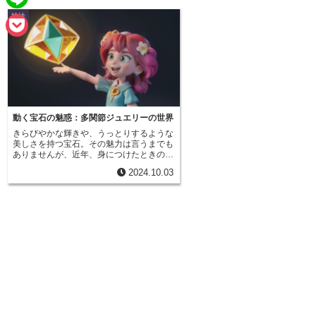
e
a
技法
L
b
i
i
o
P
l
n
o
o
e
k
c
k
動く宝石の魅惑：多関節ジュエリーの世界
きらびやかな輝きや、うっとりするような
e
美しさを持つ宝石。その魅力は言うまでも
ありませんが、近年、身につけたときの動
t
きによって、新たな魅力を生み出す宝石が
2024.10.03
注目を集めています。それが「多関節ジュ
エリー」です。従来の宝石は、どちらかと
いえば静的な美しさを楽しむものでした。
しかし、この多関節ジュエリーは、複数の
部品を繋ぎ合わせて作られており、まるで
生き物のように滑らかに動くのが最大の特
徴です。そのため、身につけたときの仕草
に合わせてジュエリーも動き、身に付ける
人の魅力をより一層引き立てます。デザイ
ンも、動物や植物をモチーフにしたもの、
幾何学模様を組み合わせたものなど、実に
様々です。例えば、蝶をモチーフにしたジ
ュエリーであれば、羽根の部分がひらひら
と動くことで、より一層生き生きとした印