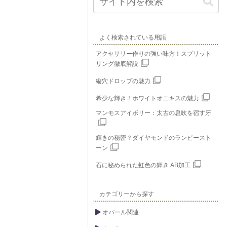
よく検索されている用語
アクセサリー作りの強い味方！スプリット
リング徹底解説
縦穴ドロップの魅力
希少な輝き！ホワイトオニキスの魅力
マンモスアイボリー：太古の息吹を宿す牙
輝きの秘密？ダイヤモンドのランピースト
ーン
石に秘められた虹色の輝き AB加工
カテゴリーから探す
オパール関連