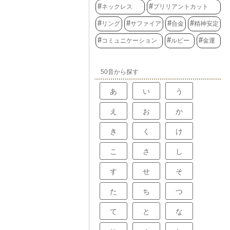
ネックレス
ブリリアントカット
リング
サファイア
合金
精神安定
コミュニケーション
ルビー
金運
50音から探す
あ
い
う
え
お
か
き
く
け
こ
さ
し
す
せ
そ
た
ち
つ
て
と
な