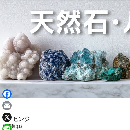
F
a
E
ヒンジ
c
m
X
記事数:(1)