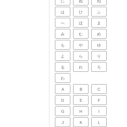
に
ぬ
ね
は
ひ
ふ
へ
ほ
ま
み
む
め
も
や
ゆ
よ
ら
り
る
れ
ろ
わ
A
B
C
D
E
F
G
H
I
J
K
L