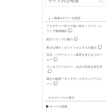
よく検索されている用語
アクセサリー作りの強い味方！スプリット
リング徹底解説
縦穴ドロップの魅力
希少な輝き！ホワイトオニキスの魅力
宝石・パワーストーン業界を支えるブロー
カー
マンモスアイボリー：太古の息吹を宿す牙
輝きの秘密？ダイヤモンドのランピースト
ーン
カテゴリーから探す
オパール関連