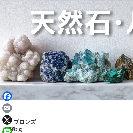
F
a
E
ブロンズ
c
m
X
記事数:(2)