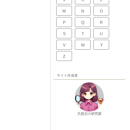
M
N
O
P
Q
R
S
T
U
V
W
Y
Z
サイト作成者
天然石の研究家