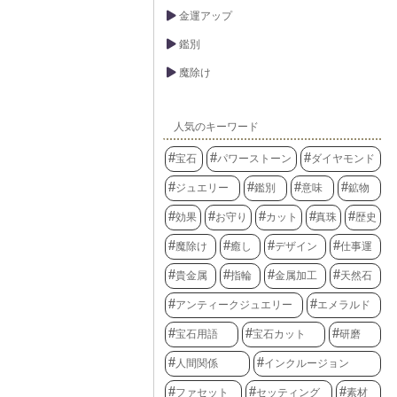
金運アップ
鑑別
魔除け
人気のキーワード
宝石
パワーストーン
ダイヤモンド
ジュエリー
鑑別
意味
鉱物
効果
お守り
カット
真珠
歴史
魔除け
癒し
デザイン
仕事運
貴金属
指輪
金属加工
天然石
アンティークジュエリー
エメラルド
宝石用語
宝石カット
研磨
人間関係
インクルージョン
ファセット
セッティング
素材