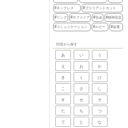
ネックレス
ブリリアントカット
リング
サファイア
合金
精神安定
コミュニケーション
ルビー
金運
50音から探す
あ
い
う
え
お
か
き
く
け
こ
さ
し
す
せ
そ
た
ち
つ
て
と
な