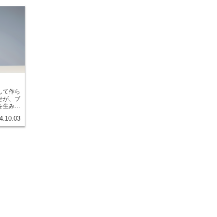
して作ら
せが、ブ
を生み出
ってもそ
4.10.03
帯びた色
で、温か
た印象を
古代から
武具な
した。ブ
40%が標
代や地
その配合
どが変化
ロンズは
す。ブロ
加工のし
力です。