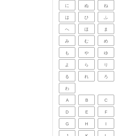
に
ぬ
ね
は
ひ
ふ
へ
ほ
ま
み
む
め
も
や
ゆ
よ
ら
り
る
れ
ろ
わ
A
B
C
D
E
F
G
H
I
J
K
L