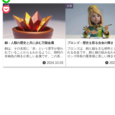
e
a
金属
金属
L
b
i
i
o
P
l
n
o
o
e
k
c
k
銅：人類の歴史と共に歩む万能金属
ブロンズ：歴史を彩る合金の輝き
銅は、その名前に「赤」という漢字が使わ
ブロンズは、銅と錫を主な材料と
e
れていることからもわかるように、独特の
れる合金です。銅と錫の組み合わ
赤褐色の輝きが美しい金属です。この美し
ロンズ特有の重厚感と美しい輝き
t
い色合いは、銅が光を反射する際に特定の
します。ブロンズの特徴は何と言
2024.10.03
202
波長を吸収するためです。銅は、金や銀と
の色合いにあります。銅の赤みを
同じく、光沢を持ち、磨けば鏡のように周
と、錫の銀白色が混ざり合うこと
囲を映し出すこともできます。この光沢
みがありながらも、どこか凛とし
は、古くから人々を魅了し、装飾品や美術
与えます。この独特の色合いは、
品の素材として愛されてきました。銅は、
人々を魅了し、美術品や装飾品、
自然界においては、硫化物や酸化物として
ど、様々なものに用いられてきま
存在することが多い他の金属とは異なり、
ロンズの組成は、銅が60%、錫が
自然銅と呼ばれる形で大きな塊として存在
準とされています。この比率は時
することがあります。このため、銅は人類
域、用途によって微妙に変化し、
が比較的容易に手に入れることができる金
によって、色合いや強度、音色な
属の一つでした。そして、その歴史は数千
します。錫の割合を増やすと、ブ
年に及び、人類は銅器時代を経る中で、道
より硬く、脆くなる傾向がありま
具や武器、貨幣など、様々な用途に銅を用
ンズは、その美しさだけでなく、
いてきました。銅は、人類の歴史と共に歩
やすさや耐久性の高さも大きな魅