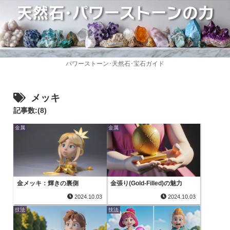
パワーストーン･天然石･宝石ガイド
メッキ
記事数:(8)
金属
金属
金メッキ：輝きの裏側
金張り(Gold-Filled)の魅力
2024.10.03
2024.10.03
技法
技法