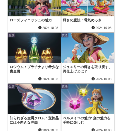
ローズフィニッシュの魅力
輝きの魔法：電気めっき
2024.10.03
2024.10.03
金属
技法
ロジウム：プラチナより希少な
ジュエリーの輝きを取り戻す、
貴金属
再仕上げとは？
2024.10.03
2024.10.03
金属
技法
知られざる金属クロム：宝飾品
ベルメイユの魅力: 金の魅力を
には不向きな理由
手軽に楽しむ
2024.10.03
2024.10.03