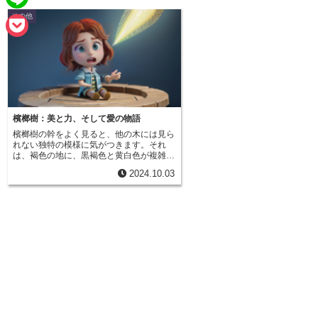
e
a
その他
L
b
i
i
o
P
l
n
o
o
e
k
c
k
檳榔樹：美と力、そして愛の物語
檳榔樹の幹をよく見ると、他の木には見ら
e
れない独特の模様に気がつきます。それ
は、褐色の地に、黒褐色と黄白色が複雑に
t
織りなす縞模様です。まるで自然が描いた
2024.10.03
抽象画のように、一本一本の樹で異なる模
様が現れ、その美しさは見る人を魅了しま
す。一般的な木は年輪を持つことで樹齢を
知ることができますが、檳榔樹には年輪が
ありません。その代わりに、この縞模様が
歳月と共に深みを増していきます。長い年
月を経た檳榔樹の幹は、唯一無二の存在感
を放ち、見る者に自然の力と美しさを感じ
させます。その美しい縞模様は、古くから
人々の目に留まり、様々な用途に利用され
てきました。高級家具や床柱、工芸品など
に用いられ、人々の暮らしに彩りを添えて
きたのです。中でも、ステッキの素材とし
ては最高級品とされ、その持ち主の品格を