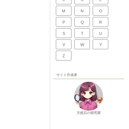
M
N
O
P
Q
R
S
T
U
V
W
Y
Z
サイト作成者
天然石の研究家