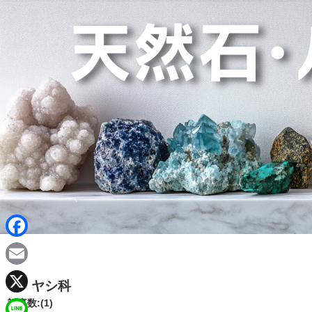
F
a
E
ヤシ科
c
m
X
記事数:(1)