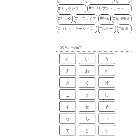
ネックレス
ブリリアントカット
リング
サファイア
合金
精神安定
コミュニケーション
ルビー
金運
50音から探す
あ
い
う
え
お
か
き
く
け
こ
さ
し
す
せ
そ
た
ち
つ
て
と
な