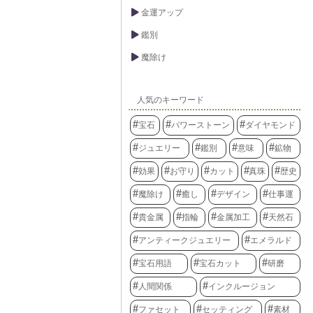
金運アップ
鑑別
魔除け
人気のキーワード
宝石
パワーストーン
ダイヤモンド
ジュエリー
鑑別
意味
鉱物
効果
お守り
カット
真珠
歴史
魔除け
癒し
デザイン
仕事運
貴金属
指輪
金属加工
天然石
アンティークジュエリー
エメラルド
宝石用語
宝石カット
研磨
人間関係
インクルージョン
ファセット
セッティング
素材