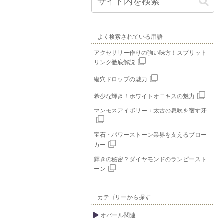
よく検索されている用語
アクセサリー作りの強い味方！スプリット
リング徹底解説
縦穴ドロップの魅力
希少な輝き！ホワイトオニキスの魅力
マンモスアイボリー：太古の息吹を宿す牙
宝石・パワーストーン業界を支えるブロー
カー
輝きの秘密？ダイヤモンドのランピースト
ーン
カテゴリーから探す
オパール関連