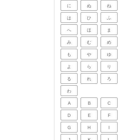
に
ぬ
ね
は
ひ
ふ
へ
ほ
ま
み
む
め
も
や
ゆ
よ
ら
り
る
れ
ろ
わ
A
B
C
D
E
F
G
H
I
J
K
L