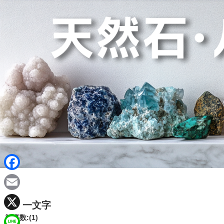
F
a
E
一文字
c
m
X
記事数:(1)