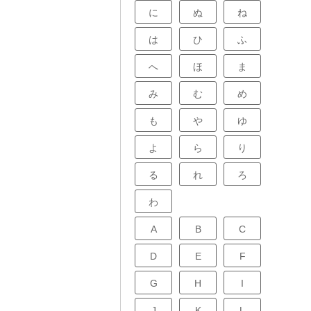
に
ぬ
ね
は
ひ
ふ
へ
ほ
ま
み
む
め
も
や
ゆ
よ
ら
り
る
れ
ろ
わ
A
B
C
D
E
F
G
H
I
J
K
L