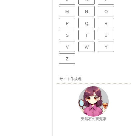
M
N
O
P
Q
R
S
T
U
V
W
Y
Z
サイト作成者
天然石の研究家