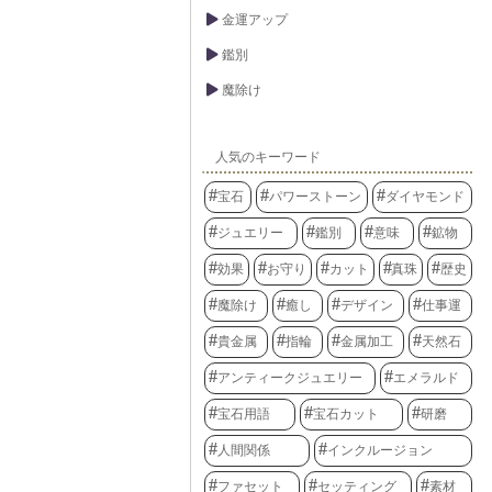
金運アップ
鑑別
魔除け
人気のキーワード
宝石
パワーストーン
ダイヤモンド
ジュエリー
鑑別
意味
鉱物
効果
お守り
カット
真珠
歴史
魔除け
癒し
デザイン
仕事運
貴金属
指輪
金属加工
天然石
アンティークジュエリー
エメラルド
宝石用語
宝石カット
研磨
人間関係
インクルージョン
ファセット
セッティング
素材