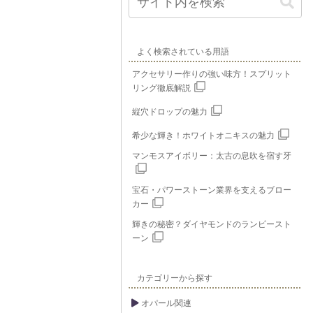
よく検索されている用語
アクセサリー作りの強い味方！スプリット
リング徹底解説
縦穴ドロップの魅力
希少な輝き！ホワイトオニキスの魅力
マンモスアイボリー：太古の息吹を宿す牙
宝石・パワーストーン業界を支えるブロー
カー
輝きの秘密？ダイヤモンドのランピースト
ーン
カテゴリーから探す
オパール関連