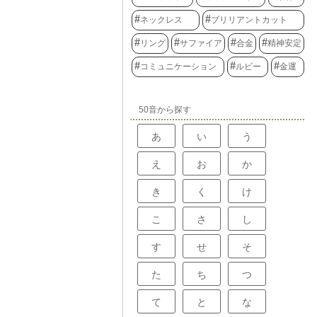
ネックレス
ブリリアントカット
リング
サファイア
合金
精神安定
コミュニケーション
ルビー
金運
50音から探す
あ
い
う
え
お
か
き
く
け
こ
さ
し
す
せ
そ
た
ち
つ
て
と
な