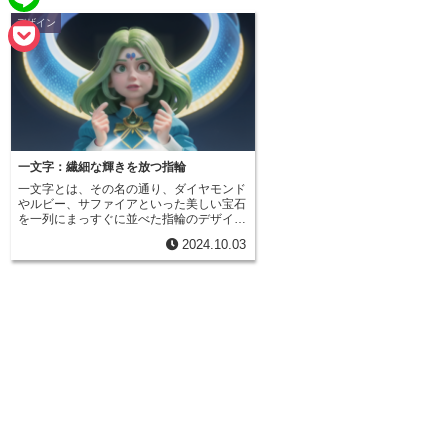
e
a
デザイン
L
b
i
i
o
P
l
n
o
o
e
k
c
k
一文字：繊細な輝きを放つ指輪
一文字とは、その名の通り、ダイヤモンド
e
やルビー、サファイアといった美しい宝石
を一列にまっすぐに並べた指輪のデザイン
t
のことを指します。まるで、きらめく星が
2024.10.03
指に舞い降りたように美しく、シンプルな
がらも華やかさを兼ね備えている点が魅力
です。一文字の指輪は、宝石が持つ本来の
輝きを最大限に引き出すことができるた
め、石の質やカットの美しさが際立ちま
す。そのため、上質な宝石を身に着けたい
と考える方々に大変人気があります。ま
た、指を長く、そして華奢に見せてくれる
効果も期待できるため、多くの女性から愛
されています。近年、結婚の際に贈られる
指輪として人気が高い「エタニティリン
グ」と似たデザインであることから、婚約
指輪や結婚指輪として選ばれることも少な
くありません。永遠の愛を誓い合う結婚指