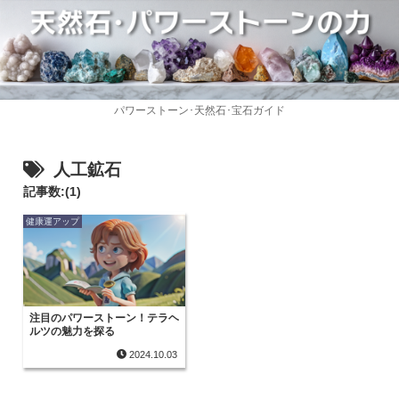
パワーストーン･天然石･宝石ガイド
人工鉱石
記事数:(1)
健康運アップ
注目のパワーストーン！テラヘ
ルツの魅力を探る
2024.10.03