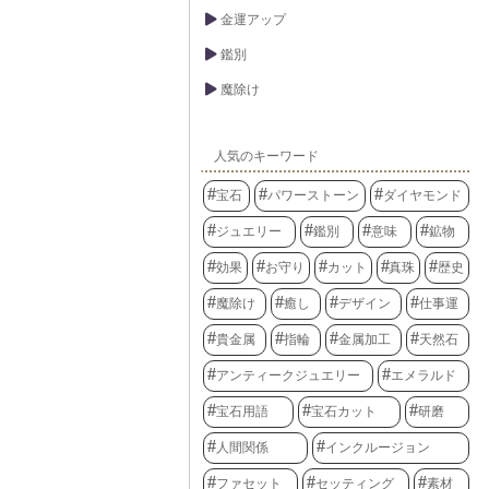
金運アップ
鑑別
魔除け
人気のキーワード
宝石
パワーストーン
ダイヤモンド
ジュエリー
鑑別
意味
鉱物
効果
お守り
カット
真珠
歴史
魔除け
癒し
デザイン
仕事運
貴金属
指輪
金属加工
天然石
アンティークジュエリー
エメラルド
宝石用語
宝石カット
研磨
人間関係
インクルージョン
ファセット
セッティング
素材