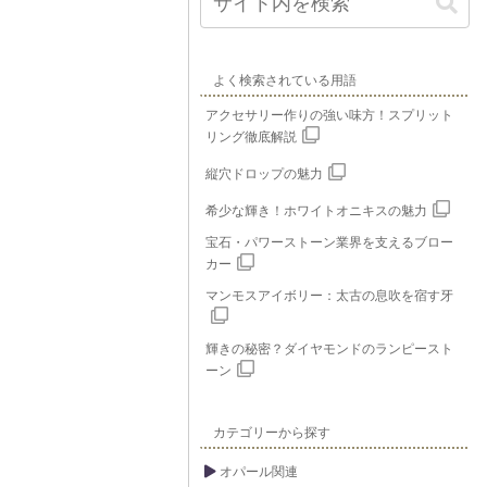
よく検索されている用語
アクセサリー作りの強い味方！スプリット
リング徹底解説
縦穴ドロップの魅力
希少な輝き！ホワイトオニキスの魅力
宝石・パワーストーン業界を支えるブロー
カー
マンモスアイボリー：太古の息吹を宿す牙
輝きの秘密？ダイヤモンドのランピースト
ーン
カテゴリーから探す
オパール関連