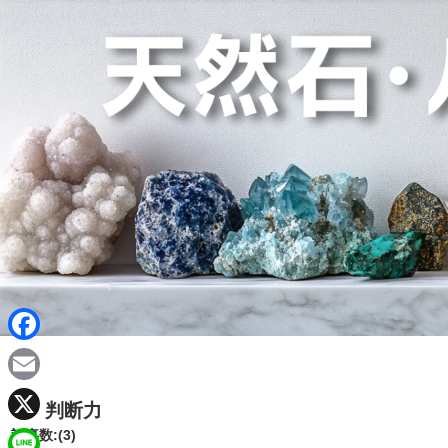
F
a
E
判断力
c
m
X
記事数:(3)