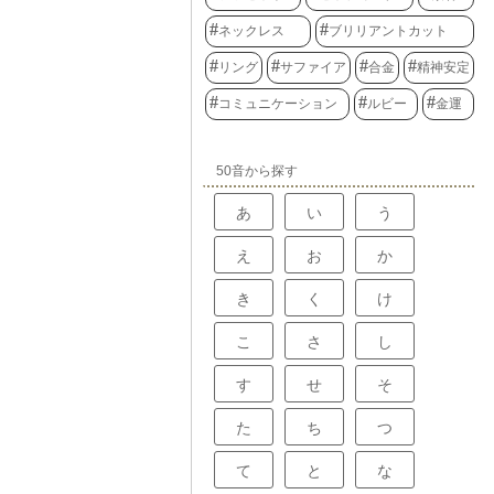
ネックレス
ブリリアントカット
リング
サファイア
合金
精神安定
コミュニケーション
ルビー
金運
50音から探す
あ
い
う
え
お
か
き
く
け
こ
さ
し
す
せ
そ
た
ち
つ
て
と
な