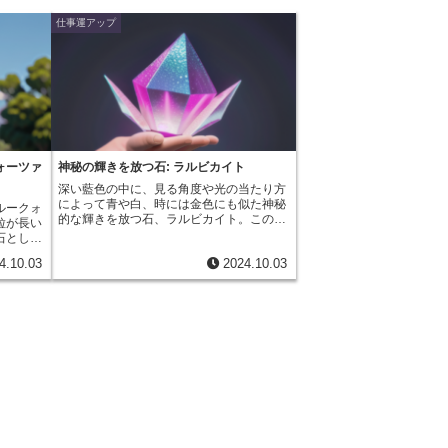
仕事運アップ
ォーツァ
神秘の輝きを放つ石: ラルビカイト
深い藍色の中に、見る角度や光の当たり方
によって青や白、時には金色にも似た神秘
ルークォ
的な輝きを放つ石、ラルビカイト。この幻
粒が長い
想的な輝きは「シラー」と呼ばれ、月の光
石として
に例えられるほどです。ラルビカイトは、
神秘と呼
4.10.03
2024.10.03
月を象徴する石として知られるラブラドラ
の最大の
イトや、神秘的な輝きを持つムーンストー
るよう
ンと同じ仲間である「長石」グループに属
る力を持
する鉱物です。これらの石が持つ独特の輝
す。まる
きは、石の内部にある層状の構造によって
さくと
光が反射、干渉することで生まれます。ま
にするこ
るで宇宙の奥深さを閉じ込めたかのような
大きな成
その美しさは、見る者を魅了してやみませ
てくれて
ん。 ラルビカイトは、1880年代後半にノ
は、同僚
ルウェー南部のラルビック地方で発見され
進する効
ました。その名の通り、ラルビック地方を
家庭で
代表する石として、現在でも世界中で愛さ
を円滑に
れています。
を生み出