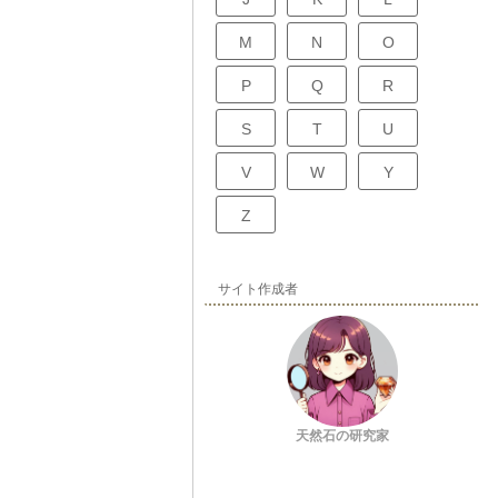
M
N
O
P
Q
R
S
T
U
V
W
Y
Z
サイト作成者
天然石の研究家