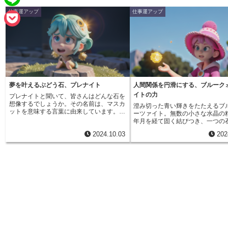
e
a
仕事運アップ
仕事運アップ
L
b
i
i
o
P
l
n
o
o
e
k
c
k
夢を叶えるぶどう石、プレナイト
人間関係を円滑にする、ブルーク
イトの力
プレナイトと聞いて、皆さんはどんな石を
e
想像するでしょうか。その名前は、マスカ
澄み切った青い輝きをたたえるブ
ットを意味する言葉に由来しています。そ
ーツァイト。無数の小さな水晶の
t
の名の通り、プレナイトはマスカットを思
年月を経て固く結びつき、一つの
わせる、愛らしい緑色が特徴の石です。和
存在している姿は、まさに自然の
2024.10.03
202
名では「ぶどう石」と呼ばれ、まるで本物
ぶにふさわしいでしょう。この石
のぶどうのように、房状に結晶した原石が
特徴は、その成り立ちからもわか
見つかることもあります。しかし、そのよ
に、「調和」と「結束」を象徴す
うな状態で見つかることは非常に稀です。
っていると信じられてきたことで
普段私たちが目にするブレスレットやネッ
で、私達人間にも、個々の力は小
クレスなどのアクセサリーに使われている
も、互いに協力し合い、心を一つ
プレナイトは、ほとんどの場合、塊状の原
とで、どんな困難をも乗り越え、
石からカットされたものです。 vaikka 原
果をあげることができる、と教え
石の形がそのまま残っているものは珍しく
いるかのようです。職場において
ても、カットされたプレナイトにも、愛ら
との絆を深め、チームワークを促
しい魅力はそのままです。淡く優しい緑色
果が期待できるでしょう。また、
は、心を和ませるような、穏やかな印象を
は、家族間のコミュニケーション
与えます。そして、表面を覆うように広が
し、温かい愛情で満たされた空間