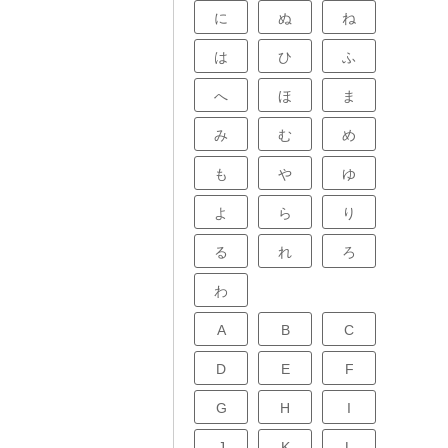
に
ぬ
ね
は
ひ
ふ
へ
ほ
ま
み
む
め
も
や
ゆ
よ
ら
り
る
れ
ろ
わ
A
B
C
D
E
F
G
H
I
J
K
L