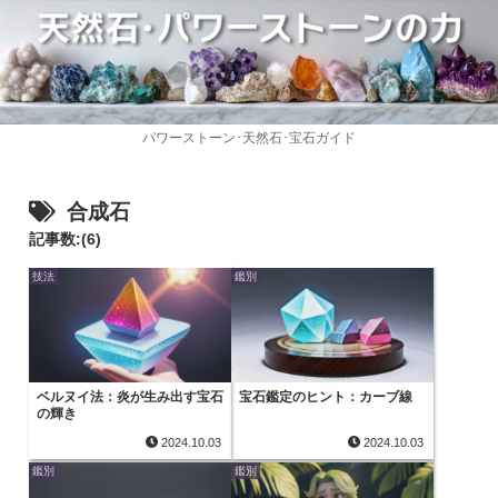
パワーストーン･天然石･宝石ガイド
合成石
記事数:(6)
技法
鑑別
ベルヌイ法：炎が生み出す宝石
宝石鑑定のヒント：カーブ線
の輝き
2024.10.03
2024.10.03
鑑別
鑑別