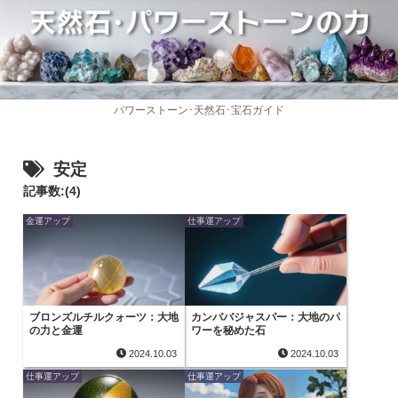
パワーストーン･天然石･宝石ガイド
安定
記事数:(4)
金運アップ
仕事運アップ
ブロンズルチルクォーツ：大地
カンババジャスパー：大地のパ
の力と金運
ワーを秘めた石
2024.10.03
2024.10.03
仕事運アップ
仕事運アップ