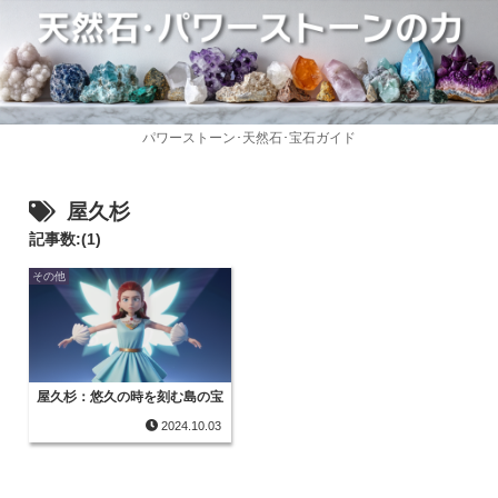
パワーストーン･天然石･宝石ガイド
屋久杉
記事数:(1)
その他
屋久杉：悠久の時を刻む島の宝
2024.10.03