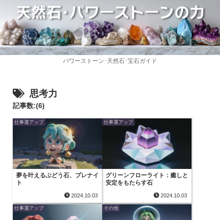
パワーストーン･天然石･宝石ガイド
思考力
記事数:(6)
仕事運アップ
仕事運アップ
夢を叶えるぶどう石、プレナイ
グリーンフローライト：癒しと
ト
安定をもたらす石
2024.10.03
2024.10.03
仕事運アップ
その他