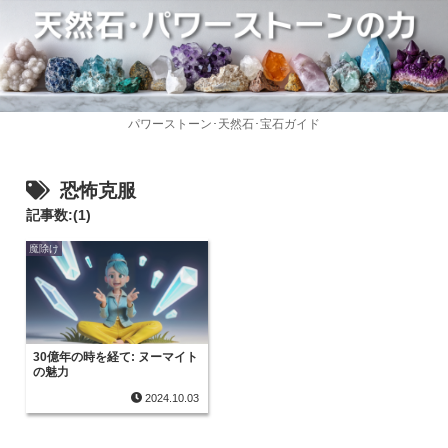
パワーストーン･天然石･宝石ガイド
恐怖克服
記事数:(1)
魔除け
30億年の時を経て: ヌーマイト
の魅力
2024.10.03