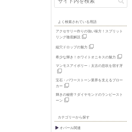
よく検索されている用語
アクセサリー作りの強い味方！スプリット
リング徹底解説
縦穴ドロップの魅力
希少な輝き！ホワイトオニキスの魅力
マンモスアイボリー：太古の息吹を宿す牙
宝石・パワーストーン業界を支えるブロー
カー
輝きの秘密？ダイヤモンドのランピースト
ーン
カテゴリーから探す
オパール関連