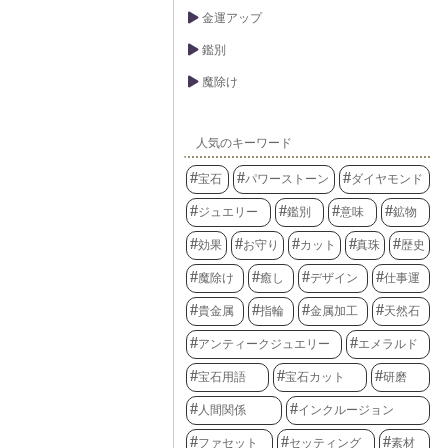
金運アップ
鑑別
魔除け
人気のキーワード
宝石
パワーストーン
ダイヤモンド
ジュエリー
鑑別
意味
鉱物
効果
お守り
カット
真珠
歴史
魔除け
癒し
デザイン
仕事運
貴金属
指輪
金属加工
天然石
アンティークジュエリー
エメラルド
宝石用語
宝石カット
研磨
人間関係
インクルージョン
ファセット
セッティング
素材