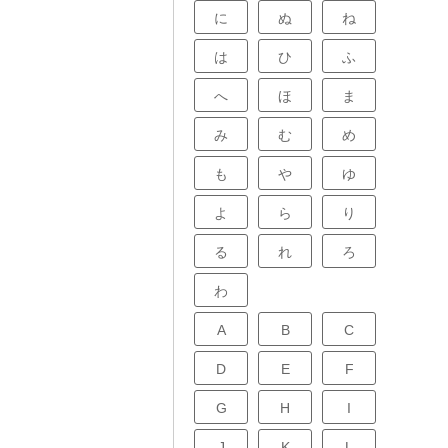
に
ぬ
ね
は
ひ
ふ
へ
ほ
ま
み
む
め
も
や
ゆ
よ
ら
り
る
れ
ろ
わ
A
B
C
D
E
F
G
H
I
J
K
L