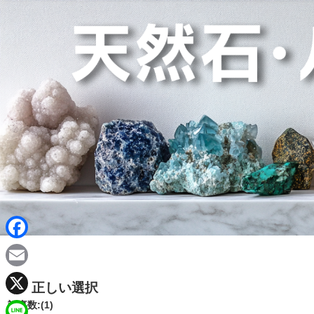
F
a
E
正しい選択
c
m
X
記事数:(1)