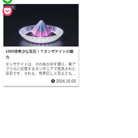
e
a
その他
L
b
i
i
o
P
l
n
o
o
e
k
c
k
1000倍希少な宝石！？タンザナイトの魅
力
e
タンザナイトは、その名が示す通り、東ア
フリカに位置するタンザニアで発見された
t
宝石です。それも、世界広しと言えども、
タンザニアの北部に位置するメレラニ鉱山
2024.10.03
でしか採掘されないという、極めて希少性
の高い貴重な宝石なのです。このメレラニ
鉱山は、1960年代後半にタンザナイトが
発見されて以来、今日に至るまで、唯一の
産地として知られています。さらに驚くべ
きことに、タンザナイトが宝石として世に
知られるようになったのは、今からわずか
50年ほど前のことなのです。宝石の歴史か
ら考えると、タンザナイトは比較的新しい
宝石と言えるでしょう。その希少性はダイ
ヤモンドの1000倍とも言われ、近年、世
界中のコレクターや愛好家の間で、ますま
す人気が高まっています。深い青紫色は、