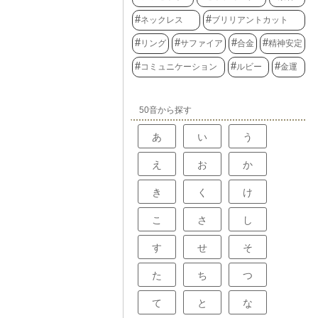
ネックレス
ブリリアントカット
リング
サファイア
合金
精神安定
コミュニケーション
ルビー
金運
50音から探す
あ
い
う
え
お
か
き
く
け
こ
さ
し
す
せ
そ
た
ち
つ
て
と
な