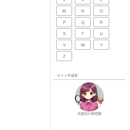
M
N
O
P
Q
R
S
T
U
V
W
Y
Z
サイト作成者
天然石の研究家