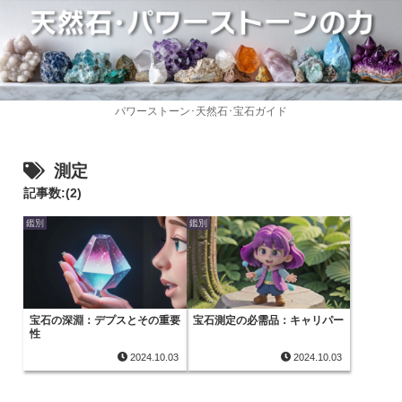
パワーストーン･天然石･宝石ガイド
測定
記事数:(2)
鑑別
鑑別
宝石の深淵：デプスとその重要
宝石測定の必需品：キャリパー
性
2024.10.03
2024.10.03