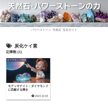
パワーストーン･天然石･宝石ガイド
炭化ケイ素
記事数:(1)
ダイヤモンド関連
モアッサナイト：ダイヤモンド
に匹敵する輝き
2024.10.03