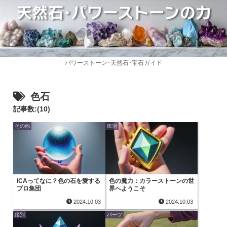
パワーストーン･天然石･宝石ガイド
色石
記事数:(10)
その他
鑑別
ICAってなに？色の石を愛する
色の魔力：カラーストーンの世
プロ集団
界へようこそ
2024.10.03
2024.10.03
鑑別
パーツ