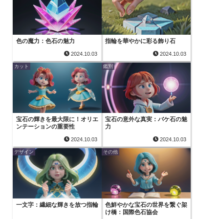
色の魔力：色石の魅力
指輪を華やかに彩る飾り石
2024.10.03
2024.10.03
カット
鑑別
宝石の輝きを最大限に！オリエ
宝石の意外な真実：バケ石の魅
ンテーションの重要性
力
2024.10.03
2024.10.03
デザイン
その他
一文字：繊細な輝きを放つ指輪
色鮮やかな宝石の世界を繋ぐ架
け橋：国際色石協会