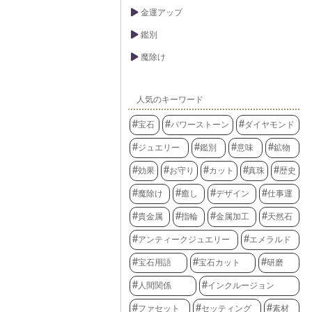
金運アップ
鑑別
魔除け
人気のキーワード
宝石
パワーストーン
ダイヤモンド
ジュエリー
鑑別
意味
鉱物
効果
お守り
カット
真珠
歴史
魔除け
癒し
デザイン
仕事運
貴金属
指輪
金属加工
天然石
アンティークジュエリー
エメラルド
宝石用語
宝石カット
研磨
人間関係
インクルージョン
ファセット
セッティング
素材