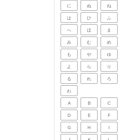
に
ぬ
ね
は
ひ
ふ
へ
ほ
ま
み
む
め
も
や
ゆ
よ
ら
り
る
れ
ろ
わ
A
B
C
D
E
F
G
H
I
J
K
L