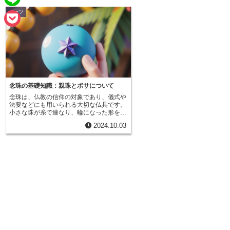
e
a
パーツ
L
b
i
i
o
P
l
n
o
o
e
k
c
k
念珠の基礎知識：親珠とボサについて
念珠は、仏教の信仰の対象であり、儀式や
e
法要などにも用いられる大切な仏具です。
小さな珠が糸で連なり、輪になった形をし
t
ています。この珠の一つ一つに深い意味が
2024.10.03
込められており、念珠の構造を理解するこ
とで、より一層その功徳を感じることがで
きます。念珠の中心には、ひときわ大きな
珠である「親珠（おやだま）」がありま
す。これは仏様を表しており、念珠の起点
であり終点でもあります。親珠からは房が
垂れ下がっており、これは仏の慈悲の光を
象徴しています。親珠の両脇には、少し小
さな「子珠（こだま）」が配されていま
す。子珠は、弟子や信者などを表し、煩悩
を打ち破るための修行を象徴しています。
また、子珠が一定の数で区切られている部
分には、「四天王珠（してんのうだま）」
と呼ばれる、子珠よりも大きな珠が配置さ