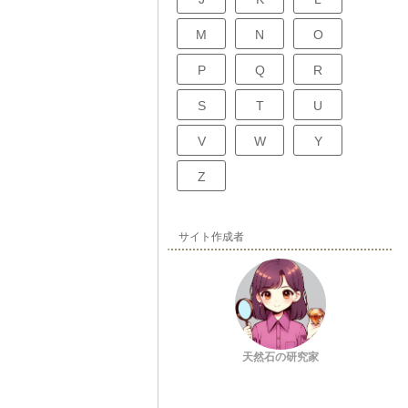
M
N
O
P
Q
R
S
T
U
V
W
Y
Z
サイト作成者
天然石の研究家