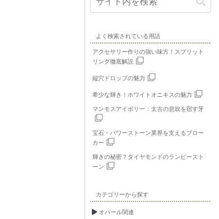
よく検索されている用語
アクセサリー作りの強い味方！スプリット
リング徹底解説
縦穴ドロップの魅力
希少な輝き！ホワイトオニキスの魅力
マンモスアイボリー：太古の息吹を宿す牙
宝石・パワーストーン業界を支えるブロー
カー
輝きの秘密？ダイヤモンドのランピースト
ーン
カテゴリーから探す
オパール関連