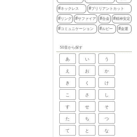
ネックレス
ブリリアントカット
リング
サファイア
合金
精神安定
コミュニケーション
ルビー
金運
50音から探す
あ
い
う
え
お
か
き
く
け
こ
さ
し
す
せ
そ
た
ち
つ
て
と
な