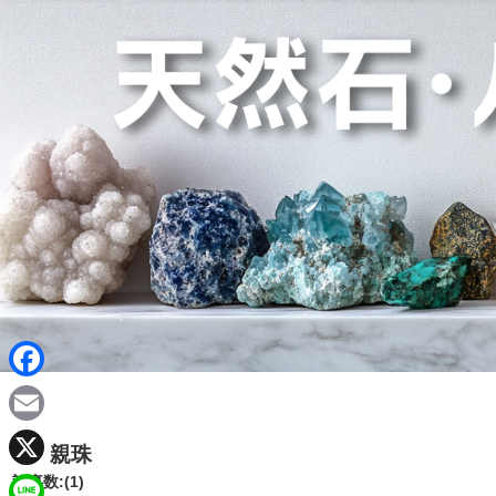
F
a
E
親珠
c
m
X
記事数:(1)