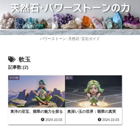
パワーストーン･天然石･宝石ガイド
軟玉
記事数:(2)
その他
鑑別
東洋の至宝、翡翠の魅力を探る
奥深い玉の世界：翡翠の真実
2024.10.03
2024.10.03