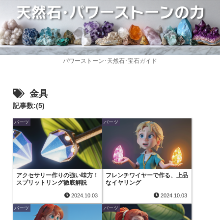
パワーストーン･天然石･宝石ガイド
金具
記事数:(5)
パーツ
パーツ
アクセサリー作りの強い味方！
フレンチワイヤーで作る、上品
スプリットリング徹底解説
なイヤリング
2024.10.03
2024.10.03
パーツ
パーツ