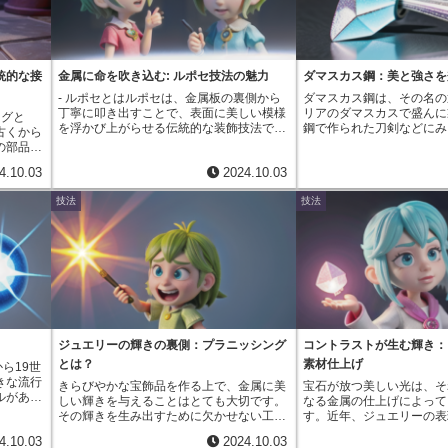
も、その美しい仕上がりが高く評価され、
で焼かれます。この高温で
料の除去
宝飾品や時計、美術品など、幅広い分野で
ラス質となり、金属の表面
能です。
活用されています。彫刻には、大きく分け
着します。冷却すると、釉
感を高め
て「手彫り」と「機械彫り」の二つの方法
と色合いを放ち、美しい模
例えば、
があります。熟練の職人が鏨（たがね）と
ります。七宝焼きの最大の
な模様や
統的な接
金属に命を吹き込む: ルポセ技法の魅力
ダマスカス鋼：美と強さを
呼ばれる専用の道具を用いて、一点一点手
色の豊富さと、その組み合
また、金
- ルポセとはルポセは、金属板の裏側から
ダマスカス鋼は、その名の
作業で彫り進めていく「手彫り」は、温か
まれる多彩な表現です。透
ことで、
丁寧に叩き出すことで、表面に美しい模様
リアのダマスカスで盛んに
みのある風合いと高い芸術性が魅力です。
の、乳白色のもの、光沢の
ングと
を浮かび上がらせる伝統的な装飾技法で
鋼で作られた刀剣などにみ
一方、「機械彫り」は、コンピューター制
釉薬の種類によって様々な
古くから
合いを生み
す。 何世紀も前から、宝飾品や装飾品、
美しい模様が特徴です。ま
御の機械を用いることで、より精密で均一
す。また、何度も釉薬を塗
の部品に
は、その
宗教的な儀式に用いられる器など、様々な
に、あるいは木目模様のよ
な模様を効率的に彫り出すことができま
ることで、色の濃淡や模様
でできた
現力か
4.10.03
2024.10.03
ものに用いられてきました。 その歴史は
模様は、単なる装飾ではあ
す。このように、彫刻は長い歴史の中で発
より複雑で美しい作品に仕
で、しっ
い技術と
古く、古代メソポタミア文明まで遡るとさ
スカス鋼が他の鋼材と比べ
展を遂げてきた、奥深い技術です。金属に
のように、七宝焼きは、金
。 こ
技法
技法
れており、当時の人々の美的感覚や技術の
持つことの証なのです。こ
新たな命を吹き込み、時を経ても色褪せな
して職人の技が融合した、
になる場
高さが伺えます。一見すると、複雑で高度
は、異なる種類の鉄を幾重
い美しさを生み出す彫刻は、これからも私
の美と言えるでしょう。
されるな
な技術を要するように思えるかもしれませ
することで生まれます。そ
たちの心を魅了し続けるでしょう。
エリー製
ん。 しかし実際には、金属板とハンマ
さや柔軟性など異なる性質
繊細なデ
ー、そして模様を彫り出すために使うタガ
それらを組み合わせること
現する際
ネと呼ばれる道具さえあれば、誰でも挑戦
なやかさを兼ね備えた鋼を
ら重宝さ
できるのです。 金属の特性と、ハンマー
できるのです。幾重にも折
ースのよ
で叩く強弱を理解することが重要です。
は、熟練の鍛冶師によって
る台座を
力加減によって微妙な凹凸を表現すること
ばし、ねじられ、その工程
グを用い
で、繊細な模様や立体的なデザインを生み
ような回数繰り返されます
に、しっ
ジュエリーの輝きの裏側：プラニッシング
コントラストが生む輝き：
出すことができます。ルポセの魅力は、そ
したダマスカス鋼は、切れ
また、金
とは？
素材仕上げ
ら19世
の温かみのある風合いと、一点一点異なる
なく、曲がりにくく折れに
異なる素
きな流行
手作りならではの味わいにあります。 光
さを併せ持ちます。刀剣に
きらびやかな宝飾品を作る上で、金属に美
宝石が放つ美しい光は、そ
ティング
ルがあり
の当たり方によって表情を変える陰影は、
合、鋭い切れ味を長く保ち
しい輝きを与えることはとても大切です。
なる金属の仕上げによって
ティング
トし、磨
見る者を魅了してやみません。 近年で
戦闘にも耐えうる頑丈さを
その輝きを生み出すために欠かせない工程
す。近年、ジュエリーの表
一般的に
ンドのよ
は、アクセサリーやインテリア小物など、
そのため、ダマスカス鋼は
の一つに、「プラニッシング」という技術
目を集めているのが「異素
野で広く
4.10.03
2024.10.03
当時、電
現代の生活にも自然と溶け込む作品も多く
の戦士たちを魅了し、名刀
があります。これは、ハンマーを使って金
す。これは、一つのジュエ
機械によ