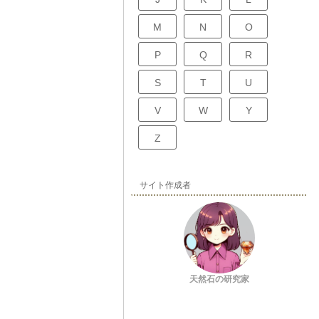
M
N
O
P
Q
R
S
T
U
V
W
Y
Z
サイト作成者
天然石の研究家