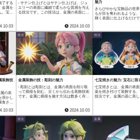
魅力
魅了する
- サテン仕上げとはサテン仕上げは、ジュ
彩りを添
れています。
一方、古代ギリシャでは、繊細な銀の粒を
、金属を
エリーの表面に繊細で柔らかな質感を与え
の魅力
きらびやかな宝飾品の世界
用いて、植物や動物を写実的に表現した装
ん。宝飾
る技法です。この技法は、金属の表面に微
模様が光
もが目を奪われるような、
飾品が人気を博しました。このように、粒
情を見せ
細な平行線を刻むことで実現されます。そ
を変え
輝く表面に仕上げるだけで
状装飾は、長い歴史の中で、様々な文化と
程を経
のために用いられるのが、ワイヤーブラシ
ります。
面の粗さを残すことで、独
融合し、その土地ならではの美しい装飾技
4.10.03
2024.10.03
上げと
や研磨工具といった専用の道具です。これ
子は、ま
み出す技法も存在します。
法として発展してきたのです。
る、職人
らの道具を用いて金属表面を丁寧に研磨す
を飽きさ
でも、「サンドブラスト」
技法
技法
研磨や薬
ることで、無数の細かな線が刻まれ、独特
ナメル
めとする様々な素材の表面
を駆使し
の風合いが生まれます。サテン仕上げの最
たちの手
を勢いよく吹き付けること
感、色合
大の特徴は、光沢を抑えた上品な輝きで
ていま
を研磨するという方法で、
。同じ素
す。鏡面仕上げのように強い光を放つので
超えて愛
生み出します。この「サン
上げの方
はなく、表面に刻まれた微細な線が光を乱
いう名前は、かつて研磨剤
囲気を纏
反射させることで、優しく落ち着いた輝き
れていたことに由来してい
な種類が
を放ちます。この光沢は、まるでサテン生
ることで、金属の表面に細
生み出し
地の表面のように、柔らかく滑らかな印象
ことができ、それが光を乱
、鏡のよ
を与えます。それが、サテン仕上げと呼ば
で、つやを抑えた落ち着い
げる技法
れる所以です。サテン仕上げは、主張しす
することが可能となります
属装飾技
金属装飾の技：彫刻の魅力
七宝焼きの魅力: 宝石に宿
与えま
ぎない落ち着きがあり、様々なデザインの
磨剤として砂が使われるこ
- 彫刻とは彫刻とは、金属の表面を削り取
七宝焼きとは、金属の表面
を抑えて
ジュエリーに広く用いられています。特
ましたが、その代わりに、
って模様を刻む、古くから伝わる装飾技術
薬を焼き付けて装飾する、
で、アン
に、結婚指輪や婚約指輪など、長く身につ
金属の表
アルミナ、炭化ケイ素など
です。金属に模様を施す方法は数多く存在
技法です。金属の器に美し
なデザイ
けるジュエリーに人気があります。華やか
を溶かし
気体、空気が用いられるよ
しますが、彫刻はレーザーマーキングなど
いという、人々の想いから
その他に
すぎず、それでいて上品な輝きを放つサテ
腐食させ
た。素材や粒子の大きさ、
とは異なり、金属の表面を物理的に削り取
芸です。まず、銅や銀など
させるこ
ン仕上げは、身につける人の個性を引き立
剤を使っ
整することで、繊細な模様
4.10.03
2024.10.03
ることで模様を表現する点が大きな特徴で
飾品などの形を作ります。
生み出す
て、時を経ても飽きのこない魅力を放ち続
ンを金属
さの程度を調整したりする
す。一度刻まれた模様は消えることがな
りどりの粉末状の釉薬を、
ような凹
けます。
できま
め、宝飾品以外にも、ガラ
技法
金属
く、金属の種類や彫刻の方法次第では、非
て丁寧に塗り重ねていきま
質感を表
転する刃
工など、幅広い分野で応用
常に繊細で複雑なデザインを描き出すこと
属とガラスを混ぜ合わせた
品のデザ
の表面を
も可能です。古代より、彫刻は金属製の工
スを細かく砕いたものや、
上げが用
す。彫刻
芸品や武具、貨幣などに施され、装飾や識
どを混ぜ合わせて作られま
方法です
別の役割を担ってきました。現代において
終えた後、作品は700度か
反応を利