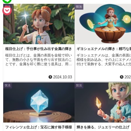
e
a
技法
技法
L
b
i
i
o
P
l
n
o
o
e
k
c
k
槌目仕上げ：手仕事が生み出す金属の輝き
ギヨシェエナメルの輝き：精巧な
槌目仕上げとは、金属の表面を金槌で叩い
ギヨシェエナメルは、金属の表面
e
て、無数の小さな平面を作り出す技法のこ
模様を刻み込み、その上にエナメ
とです。金属を叩く際に使う道具は、用途
付けて装飾する、大変手の込んだ
t
や目的に合わせて様々な種類があります。
す。この美しい装飾の歴史は、17
丸みを帯びた槌で叩けば柔らかな印象に、
「ローズエンジン」と呼ばれる特
2024.10.03
202
角のある槌を使えば力強い印象になるな
が発明されたことに始まります。
ど、槌の形状や叩き方によって仕上がりが
は、金属の表面に幾何学模様や流
技法
技法
大きく変わります。 この槌目仕上げは、
な曲線を正確に彫り込むことがで
金属に独特の風合いを与えるため、古くか
的なものでした。 バラの花びらの
ら装飾技法として用いられてきました。
繊細な模様から、複雑な幾何学模
例えば、刀剣や甲冑の表面に見られる槌目
職人の手によって様々な模様が金
模様は、強度を高めると同時に、美しい装
に生み出されました。ギヨシェエ
飾としても機能していました。 槌目仕上
は、その精緻な美しさから、瞬く
げの最大の特徴は、なんといってもその独
を魅了しました。特に19世紀のビ
特の輝きです。小さな平面が無数に存在す
朝時代には、その人気は頂点に達
ることで、光が乱反射し、奥行きのある上
や宝飾品、高級家具など、様々な
品な輝きを生み出します。また、槌の跡が
いられました。また、紙幣や切手
フィレンツェ仕上げ：宝石に施す格子模様
輝きを操る、ジュエリーの仕上げ
一つ一つ異なるため、同じ製品であっても
ど、身近なものにもギヨシェエナ