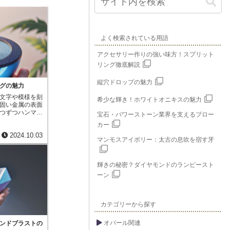
よく検索されている用語
アクセサリー作りの強い味方！スプリット
リング徹底解説
縦穴ドロップの魅力
グの魅力
文字や模様を刻
希少な輝き！ホワイトオニキスの魅力
固い金属の表面
つずつハンマー
宝石・パワーストーン業界を支えるブロー
の道具には、あ
カー
様が彫り込まれ
2024.10.03
呼びます。スタ
マンモスアイボリー：太古の息吹を宿す牙
各地で用いられ
。金属に文字や
施したり、大切
輝きの秘密？ダイヤモンドのランピースト
てきました。今
刻印することも
ーン
スタンピング
ある風合いが特
や力の入れ具合
カテゴリーから探す
仕上がりにはな
さの変化が、味
み出すため、近
オパール関連
ンドブラストの
多くの人に愛さ