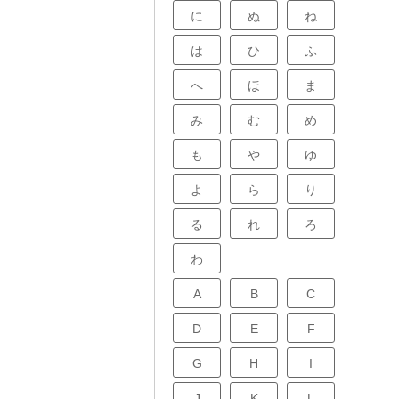
言えるでしょ
に
ぬ
ね
食時間を調整す
や形状の模様を
こうして生み出
は
ひ
ふ
に息吹が吹き込
風合いを醸し出
へ
ほ
ま
み
む
め
も
や
ゆ
よ
ら
り
る
れ
ろ
わ
A
B
C
D
E
F
G
H
I
J
K
L