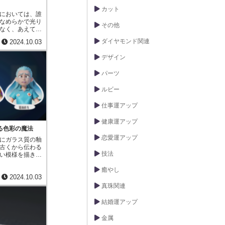
カット
においては、誰
なめらかで光り
その他
なく、あえて表
特の味わいを生
ダイヤモンド関連
2024.10.03
数ある技法の中
は、金属をはじ
デザイン
に、細かい粒子
によって、表面
パーツ
独特の風合いを
ドブラスト」と
として砂が使わ
ルビー
ます。砂を用い
かな傷をつける
仕事運アップ
反射させること
た雰囲気を演出
健康運アップ
。現代では、研
る色彩の魔法
とは少なくなり
恋愛運アップ
にガラス質の釉
ガラスビーズや
古くから伝わる
、様々な素材や
技法
い模様を描きた
うになりまし
生まれた伝統工
空気圧などを調
の金属で器や装
癒やし
を描いたり、粗
2024.10.03
その上に、色と
ことができるた
筆やへらを用い
真珠関連
ス工芸や金属加
す。釉薬は、金
されています。
もので、色ガラ
結婚運アップ
金属の酸化物な
す。釉薬を塗り
金属
ら800度の高温