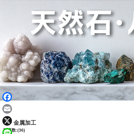
F
a
E
金属加工
c
m
X
記事数:(36)