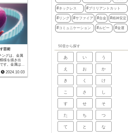
た部分、槌で叩
る素材感の仕上
ネックレス
ブリリアントカット
奥行きと個性を
、永遠の愛を誓
リング
サファイア
合金
精神安定
ましょう。男性
徴する槌目模様
コミュニケーション
ルビー
金運
、繊細さを表現
。このように対
ることで、互い
ら、調和のとれ
50音から探す
できます。ま
す芸術
仕上げと、柔ら
チングは、金属
あ
い
う
げを組み合わせ
模様を描き出
きが生まれま
です。金属は、
によって、様々
え
お
か
などの薬品に対
る者を飽きさせ
2024.10.03
えば、銀や銅は
上げは、宝石そ
ると容易に溶け
果もあります。
き
く
け
はこれらの酸に
つダイヤモンド
す。エッチング
げを施すこと
の違いを利用し
こ
さ
し
き出すことがで
ない部分に防食
色合いを持つオ
す。レジスト
様を施すこと
す
せ
そ
を保護する役割
てることができ
ストを塗布して
仕上げの組み合
す。すると、薬
た
ち
つ
ーの魅力は無限
始め、腐食によ
ます。このくぼ
て
と
な
るのです。エッ
の「朽ちていく