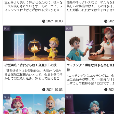
宝石をより美しく輝かせるために、様々な
指輪やネックレスなど、私たちを
全く同じものは存在しません。世界に一つ
されるようになり、人々の生活に
工夫が凝らされています。その一つに、フ
美しい宝飾品の数々。その輝きは
だけの、個性的な表情を楽しめることも、
えました。 ギヨシェエナメル最大
ィレンツェ仕上げと呼ばれる技法がありま
ただ形作っただけでは生まれませ
槌目仕上げの魅力です。 近年では、ジュ
は、金属の表面に施された微細な
す。これは、主に宝石を支える金属部分の
品がまばゆい光を放ち、様々な表
エリーや食器、インテリアなど、様々な金
を反射し、見る角度によって表情
表面に、直接模様を刻み込む技法です。フ
るのは、「仕上げ」と呼ばれる工
属製品に槌目仕上げが施されています。
る、独特の輝きを生み出す点にあ
2024.10.03
202
ィレンツェ仕上げの特徴は、その名の通
て、初めて完成するからです。仕
機械による量産が進む現代においても、槌
角度によって光り方が変化する様
り、イタリアのフィレンツェで古くから伝
は、宝飾品の最終的な外観を決め
目仕上げは熟練の職人によって一つ一つ手
るで宝石のように美しく、見る人
技法
技法
わる伝統的な技法であることです。職人が
技が光る非常に重要な工程です。
作業で行われています。 手仕事の温かさ
せません。今日でも、ギヨシェエ
一つ一つ丁寧に、金属の表面に格子状の模
品を用いた処理など、様々な技術
と、金属本来の美しさが調和した槌目仕上
は、伝統的な技法を受け継ぐ職人
様を刻んでいきます。この模様は、単に表
て金属の表面を加工し、光沢や質
げは、時代を超えて愛され続ける技法で
によって、一つ一つ丁寧に作られ
面を削るのではなく、深く彫り込むように
いなどを細かく調整していきます
す。
す。その精緻な美しさは、時代を
刻まれるため、独特の風合いを生み出しま
材、同じデザインであっても、仕
され続けています。
す。ブラシで磨いたような滑らかな表面に
法によって宝飾品は全く異なる雰
比べて、フィレンツェ仕上げの表面は、粗
うのです。仕上げには、実に様々
く凹凸があります。そのため、光が様々な
存在し、それぞれが独特の効果を
方向に反射し、深みのある輝きを放ちま
ます。例えば、「鏡面仕上げ」は
す。また、その独特の風合いは、高級感と
うに滑らかで光り輝く表面に仕上
砂型鋳造：古代から続く金属加工の技
エッチング：繊細な輝きを生む金
重厚感を演出し、宝石そのものの美しさを
で、宝飾品に高級感や華やかさを
術
- 砂型鋳造とは砂型鋳造は、大昔から伝わ
より一層引き立てます。近年、このフィレ
す。一方、「つや消し」は、光沢
る金属加工技術のひとつで、金属を熱で溶
ンツェ仕上げは、その美しさと希少性か
落ち着いた雰囲気に仕上げる技法
- エッチングとはエッチングは、
かして型に流し込み、冷まして固めること
ら、世界中で注目を集めています。
ティーク調の宝飾品や、シンプル
面に薬品を塗布して、一部分だけ
で目的の形の金属製品を作り出す鋳造法の
ンの宝飾品に多く用いられます。
出すことで模様を描く技法です。
一種です。その名の通り、砂を型に用いる
も、細かい傷を付けて光を乱反射
る部分とそうでない部分を、防食
2024.10.03
202
ことが大きな特徴です。まず、作りたい形
とで、絹のような柔らかな光沢を
て調整することで、繊細なデザイ
の製品の模型を木や金属で作り、これを湿
「サテン仕上げ」や、槌で叩いた
の表面に浮かび上がらせることが
技法
技法
らせた砂がぎっしり詰まった箱に押し付け
凸をつけることで、温かみのある
す。この技法は、彫刻のように回
ます。砂は押し固められると型崩れしにく
現する「槌目仕上げ」など、宝飾
物やレーザーを用いて金属や宝石
くなる性質があるため、模型の形を正確に
インや素材に合わせて、様々な仕
削り取る方法とは大きく異なりま
写し取ることができます。模型を砂から取
いられています。
は、材料を物理的に除去していく
り出すと、砂には模型の形をした空洞がで
が、エッチングは薬品による化学