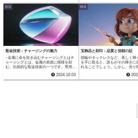
気はまだ普及しておらず、人々は
言えるでしょう。私たちの身の回りにある
が誕生したのです。これがダマスキンのは
る大量生産が可能になったことで
技法
技法
の灯りを頼りに生活していました
様々な製品に、この技術が生かされている
じまりです。ダマスキンは、その精緻な美
ティングが使われる機会は減りま
し、ろうそくの柔らかな光の下で
ことを考えると、その影響力の大きさに改
しさで瞬く間に世界中の人々を魅了しまし
その美しい仕上がりと、確かな強
トスチールは美しく輝き、人々を
めて気づかされます。
た。特に、イスラム文化圏で発展したこの
現在でも高級品や美術工芸品など
した。カットスチールは、その名
技法は、イスラム美術の影響を色濃く受け
質が求められる製品に多く用いら
鋼鉄を加工して作られます。鋼鉄
継いでいます。幾何学模様や、花鳥風月を
す。ジュエリーの分野においても
丁寧に研磨し、幾つもの面を作り
モチーフにした自然の描写など、イスラム
による温かみを感じさせる技法と
で、光を乱反射させ、まばゆいば
美術の特徴である緻密で華麗な文様は、ダ
ベッティングは高い評価を受け続
きを生み出します。この複雑なカ
マスキン特有の美しさとして、今日まで愛
す。
熟練した職人によって一つ一つ手
され続けています。ダマスキンは、刀剣や
われました。カットスチールの魅
甲冑などの武具、装身具、食器など、様々
彫金技術：チャージングの魅力
宝飾品と刻印：品質と信頼の証
の輝きだけではありません。ダイ
なものに用いられました。特に、ダマスカ
- 金属に命を吹き込むチャージングとはチ
指輪やネックレスなど、美しく輝
やルビーといった本物の宝石と比
スで作られた刀剣は、その切れ味の鋭さと
ャージングとは、金属の表面に模様を刻
を手に取ると、誰もがその輝きに
較的安価に入手できたことも、人
美しさで世界的に有名になり、王侯貴族た
む、伝統的な彫金技術の一つです。専用の
れることでしょう。しかし、光り
れた理由の一つです。そのため、
ちに珍重されました。今日でもダマスキン
道具である鏨（たがね）と槌を使い、金属
をよく見てみると、小さな刻印に
でなく、一般の人々も、アクセサ
は、伝統的な技法を受け継ぐ職人たちによ
2024.10.03
202
に打ち込みによって凹凸を施し、様々な模
とはありませんか？一見目立たな
タン、バックルなど、様々なもの
って作り続けられています。長い歴史の中
様を生み出します。チャージングで用いら
さな印は、実は宝飾品の品質を保
スチールをあしらいました。カッ
で育まれたダマスキンの美しさは、時代を
れる鏨は、4～6インチ（約10～15セン
とても大切な役割を担っています
ルは、まさに当時の最先端技術と
超えて人々を魅了し続けているのです。
チ）ほどの長さの鋼鉄製で、先端には模様
さな刻印は、「貴金属 Hallmark
融合した、輝かしい時代の象徴と
を転写するための様々な形状が施されてい
れ、宝飾品に使われている金属の
しょう。
ます。職人は、この鏨を片手に持ち、もう
しています。金やプラチナなどの
片方の手に持った槌で鏨の頭を叩き、金属
は、純度が高いほど価値が高まり
に一つ一つ丁寧に模様を打ち込んでいきま
柔らかく傷つきやすいという性質
す。チャージングによって施される模様
す。そこで、強度を増すために銀
は、幾何学模様や自然の草花などをモチー
の他の金属を混ぜ合わせて合金に
フにしたものなど、多岐に渡ります。ジュ
が一般的です。貴金属 Hallmark
エリーの表面に立体感や繊細な模様を加え
合金の配合比率を示すことで、消
ることで、その美しさをより一層際立たせ
飾品の品質を正確に知ることがで
る効果があります。古くから受け継がれて
にする役割を担っています。貴金