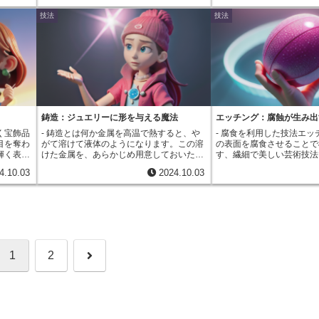
ろうそく
生み出されています。 ルポセは、古くか
語り継がれてきました。
属の表面を叩き、滑らかに整えていく作業
沢のある部分、つやを抑え
、リベッ
技法
技法
。しか
ら受け継がれてきた技術と、現代の感性が
です。プラニッシングは、金属の表面に光
いたような凹凸など、異な
したが、
も、カッ
融合した魅力的な技法と言えるでしょう。
が当たった時に、綺麗に反射するように調
げを組み合わせることで、
度から、
魅了しま
整する役割を担っています。表面に細かな
表現する手法です。例えば
、高い品
の通り、
凹凸があると、光は様々な方向に乱反射し
い合う結婚指輪で考えてみ
れていま
の表面を
てしまい、輝きが鈍く見えてしまいます。
用の指輪には、力強さを象
、手仕事
出すこと
プラニッシングによって金属の表面を滑ら
を施し、女性用の指輪には
して、リ
かりの輝
かに整えることで、光は均一に反射するよ
する光沢仕上げを施します
けていま
ットは、
うになり、美しい輝きが生まれるのです。
照的な仕上げを組み合わせ
作業で行
この作業は、宝飾品作りにおける最終段階
の個性を引き立て合いなが
力は、そ
で行われることが多く、最後の仕上げとし
た美しさを生み出すことが
鋳造：ジュエリーに形を与える魔法
エッチング：腐蝕が生み出
ヤモンド
て作品に洗練された輝きを添える重要な役
た、光を反射して輝く鏡面
く宝飾品
- 鋳造とは何か金属を高温で熱すると、や
- 腐食を利用した技法エッ
べて、比
割を担っています。プラニッシングによっ
かな光を放つつや消し仕上
目を奪わ
がて溶けて液体のようになります。この溶
の表面を腐食させることで
々に愛さ
て、金属本来の美しさが引き出され、宝飾
ることで、ジュエリーに動
輝く表面
けた金属を、あらかじめ用意しておいた型
す、繊細で美しい芸術技法
貴族だけ
品はより一層輝きを増すのです。
す。光が当たる角度や強さ
気付くこ
に流し込み、冷やし固めることで目的の形
種類によって酸やアルカリ
リーやボ
な表情が浮かび上がり、見
4.10.03
2024.10.03
いこの小
を作り出すことができます。これが鋳造と
する強さが異なります。例
にカット
ません。さらに、異素材仕
証する、
呼ばれる技法です。まるで熱いお湯が氷の
硝酸や硫酸などの酸に触れ
トスチー
のものの魅力を引き出す効
。この小
ように固まるように、溶けた金属も冷えて
出しますが、金やプラチナ
職人技が
例えば、華やかな輝きを持
」と呼ば
固まるときに型の形に沿って硬くなってい
対して強い抵抗力を持ちま
言えるで
には、シンプルな光沢仕上
純度を示
くのです。ジュエリーの世界では、指輪や
では、こうした金属の性質
で、その輝きを最大限に引
貴金属
ネックレス、ブレスレットなど、様々な装
ます。まず、腐食させたく
きます。一方、落ち着いた
ますが、
飾品がこの鋳造という方法で作られていま
剤（レジスト）を塗布しま
パールには、周囲に槌目模
がありま
す。特に、金や銀、プラチナといった貴金
は、酸の作用から金属表面
次
1
2
で、個性的な輝きを引き立
や銅など
属は、美しく輝き、変色しにくいことか
を果たします。次に、レジ
ます。このように、宝石と
すること
ら、ジュエリーの素材として古くから愛さ
いない部分を薬品に浸しま
わせ方によって、ジュエリ
は、この
れてきました。これらの貴金属を溶かし、
品に触れた金属表面は溶け
へ
に広がります。
費者が宝
複雑なデザインの型に流し込むことで、繊
って次第にくぼみが生まれ
きるよう
細で美しいジュエリーが生み出されるので
みが、最終的には模様とな
属
す。鋳造は、同じ形のものをたくさん作る
チングは、腐食という金属