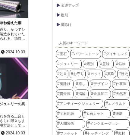
釉薬が溶けてガ
金運アップ
にしっかりと固
薬は独特の光沢
鑑別
様が浮かび上が
特徴は、釉薬の
兼ね備えた鋼
魔除け
わせによって生
通り、かつてシ
明感のあるも
製造されていた
あるものなど、
られる、独特の
表情を見せま
人気のキーワード
るで波紋のよう
り重ね焼き付け
うに見えるこの
に深みが増し、
2024.10.03
りません。ダマ
上がります。こ
宝石
パワーストーン
ダイヤモンド
て優れた特性を
属とガラス、そ
の美しい模様
日本の伝統工芸
ジュエリー
鑑別
意味
鉱物
にも重ねて鍛錬
れぞれの鉄は硬
効果
お守り
カット
真珠
歴史
を持っており、
で、強靭さとし
魔除け
癒し
デザイン
仕事運
作り出すことが
り重ねられた鉄
熱し、叩き、伸
貴金属
指輪
金属加工
天然石
は気の遠くなる
。こうして完成
アンティークジュエリー
エメラルド
ジュエリーの異
味の鋭さだけで
くいという強靭
宝石用語
宝石カット
研磨
使用された場
れを彩る土台と
ながら、激しい
さらに際立ちま
人間関係
インクルージョン
発揮しました。
現方法として注
古くから世界中
材仕上げ」で
2024.10.03
ファセット
セッティング
素材
の代名詞として
リーの中で、光