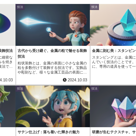
技法
技法
装飾技法
古代から受け継ぐ、金属の粒で魅せる装飾
金属に刻む美：スタンピン
技法
に緻密な
スタンピングとは、金属に
ルを焼き
んでいく技法のことです。
粒状装飾とは、金属の表面に小さな金属の
技法で
に、専用の道具を使って一
粒を多数付けて装飾する技法です。宝飾品
世紀に
で打ち込んでいきます。こ
や彫刻など、様々な金属工芸品の表面に、
殊な旋盤
らかじめ希望する文字や模
金や銀、その他貴金属の小さな粒を、まる
4.10.03
2024.10.03
この旋盤
ており、これを「刻印」と
で点描画のように一つ一つ丁寧に配置して
れるよう
ンピングは、古くから世界
いくことで、独特の凹凸と輝きを生み出し
技法
技法
きる画期
てきた、伝統的な技法です
ます。この技法は、紀元前３０００年頃の
ような
模様を刻むことで、装飾を
古代シュメールで既に見られ、その歴史は
様まで、
なメッセージを遺したりし
５０００年近くにものぼると言われていま
属の表面
では、機械を使って均一に
す。その後、古代エジプトやギリシャ、ロ
ナメル
可能ですが、手作業による
ーマ、そしてフェニキアなど、世界各地の
間に人々
は、機械にはない温かみの
文化圏へと広がりを見せました。それぞれ
クトリア
徴です。ハンマーの打ち方
の時代や地域によって、用いる金属や粒の
し、時計
によって、一つとして同じ
大きさ、模様、技術は異なり、多種多様な
ものに用
りません。微妙なずれや深
様式が発展してきました。例えば、古代エ
、玩具な
わい深い個性的な作品を生
トルリアでは、金色の粒をびっしりと敷き
サテン仕上げ：落ち着いた輝きの魅力
研磨が生むテクスチャ、サ
メルが施
年、その魅力が見直され、
詰めた豪華絢爛な宝飾品が作られました。