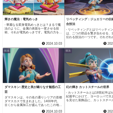
きます。これが鋳型となります。次に、こ
用して金属を溶かし出すため、材
の鋳型に溶かした金属を流し込みます。金
量が少なく、より精密な表現が可
属は砂型全体に流れ込み、空洞を満たして
エッチングは、宝飾品の装飾や質
冷えて固まります。砂型全体が冷えて固ま
る目的で広く用いられています。
ったら、砂型を壊して中から金属を取り出
指輪やネックレスの表面に、繊細
輝きの魔法：電気めっき
リベッティング：ジュエリーの伝
します。金属は砂型の空洞の形に固まって
文字を刻印することができます。
合技法
- 華麗なる変身電気めっきとは？まるで魔
いるため、目的の形の製品が出来上がりま
属の表面に微細な凹凸を作り出す
法のように、金属の表面を一変させる技
す。最後に、製品の表面を滑らかにした
- リベッティングとはリベッティ
光沢のある部分と艶消しの部分を
術、それが電気めっきです。電気の力を巧
り、不要な部分を削ったりして仕上げを行
は、二つの部品を繋ぎ合わせる、
contrasted に表現し、独特の風
みに利用し、金属の表面に別の金属を薄
います。砂型鋳造は、複雑な形状の製品で
伝わる技法の一つです。それぞれ
出すこともできます。エッチング
く、そして均一にコーティングしていきま
も比較的容易に作ることができる、コスト
小さな穴を開け、そこに同じ素材
精密さ、繊細さ、そして多様な表
2024.10.03
202
す。この技術は、まるで芸術家が絵筆を操
が低いといった利点があるため、自動車部
ピンやネジを通して固定すること
ら、宝飾品作りにおいて欠かせな
るように、金属の層を一つずつ丁寧に積み
品や機械部品など、様々な分野で広く利用
かりと組み合わせることができます
なっています。
技法
技法
重ねていくことで実現します。電気めっき
されています。
の技法は、接着剤が使えない高温
の魅力は、見た目の美しさだけにとどまり
所や、強い力がかかる場所で使用
ません。コーティングされた金属は、元の
ど、その頑丈さが特徴です。ジュ
金属にはない耐久性を手に入れることがで
作においても、リベッティングは
きるのです。例えば、アクセサリーによく
ザインや異素材の組み合わせを実
用いられる金めっきを見てみましょう。銀
に欠かせない技術として、古くか
や真鍮などの素材に金めっきを施すこと
れてきました。例えば、繊細なレ
で、金本来の輝きを放ち、高級感を演出す
うな模様の金属板と、宝石を留め
ることができます。さらに、電気めっき
組み合わせる場合、リベッティン
は、錆を防ぐという重要な役割も担ってい
ることで、デザイン性を損なわず
ダマスキン: 歴史と美が織りなす魅惑の工
幻の輝き カットスチールの世界
ます。自転車や自動車の部品など、過酷な
かりと固定することができます。
芸
- カットスチールとは18世紀半ばか
環境にさらされる金属製品においては、そ
属だけでなく、木材や皮革など、
紀後半にかけて、ヨーロッパで大
の効果は絶大です。電気めっきによって表
ダマスキンは、その名の通りシリアの首都
材を組み合わせる際にも、リベッ
を見せた装飾品に、カットスチー
面を覆うことで、金属は錆から守られ、そ
ダマスカスで生まれました。1400年代、
は有効な手段となります。リベッ
ます。これは、鋼鉄を巧みにカッ
の寿命を長く保つことができるのです。こ
古くから金属加工が盛んであったこの地
の歴史は古く、はんだ付け技術が
き上げることで、まるでダイヤモ
のように、電気めっきは、装飾性と機能性
で、金や銀を鉄などの金属に埋め込んで美
なるよりも前から、金属加工の分
2024.10.03
202
うな輝きを引き出したものです。
を兼ね備えた、まさに魔法のような技術と
しい文様を描く、他に類を見ない装飾技法
用いられてきました。現代では、