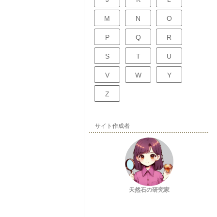
M
N
O
P
Q
R
S
T
U
V
W
Y
Z
サイト作成者
天然石の研究家