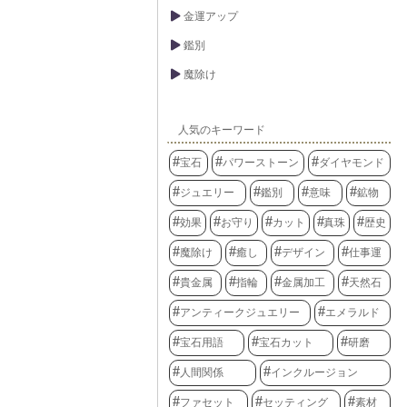
金運アップ
鑑別
魔除け
人気のキーワード
宝石
パワーストーン
ダイヤモンド
ジュエリー
鑑別
意味
鉱物
効果
お守り
カット
真珠
歴史
魔除け
癒し
デザイン
仕事運
貴金属
指輪
金属加工
天然石
アンティークジュエリー
エメラルド
宝石用語
宝石カット
研磨
人間関係
インクルージョン
ファセット
セッティング
素材