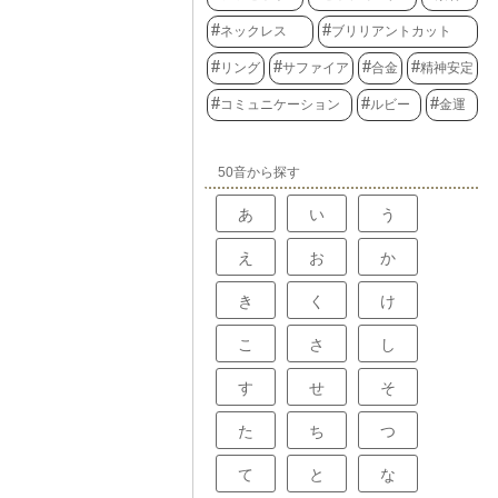
ネックレス
ブリリアントカット
リング
サファイア
合金
精神安定
コミュニケーション
ルビー
金運
50音から探す
あ
い
う
え
お
か
き
く
け
こ
さ
し
す
せ
そ
た
ち
つ
て
と
な