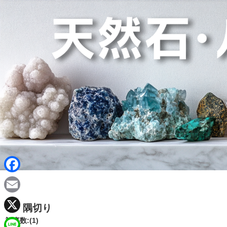
F
a
E
隅切り
c
m
X
記事数:(1)