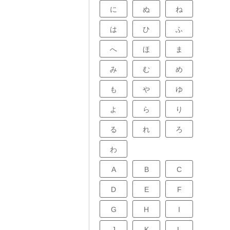
に
ぬ
ね
は
ひ
ふ
へ
ほ
ま
み
む
め
も
や
ゆ
よ
ら
り
る
れ
ろ
わ
A
B
C
D
E
F
G
H
I
J
K
L