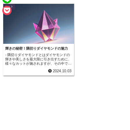
e
a
カット
L
b
i
i
o
P
l
n
o
o
e
k
c
k
輝きの秘密！隅切りダイヤモンドの魅力
- 隅切りダイヤモンドとはダイヤモンドの
e
輝きや美しさを最大限に引き出すために、
様々なカットが施されますが、その中でも
t
「隅切りダイヤモンド」は、独特の存在感
2024.10.03
を放つカットとして知られています。この
カットは、別名「エメラルドカット」や
「ステップカット」とも呼ばれ、その名の
通り、四角形のダイヤモンドの四隅を斜め
に切り落とした形状が特徴です。まるで階
段のように、カット面が平行に並んでいる
ことから、「ステップカット」という呼び
名も定着しています。隅切りダイヤモンド
の歴史は古く、16世紀にまで遡ります。
当時、エメラルドのカットによく用いられ
ていたことから、「エメラルドカット」と
いう別名が生まれ、その歴史と伝統を物語
っています。ダイヤモンドの輝きは、カッ
ト面から光が反射して生まれるものです