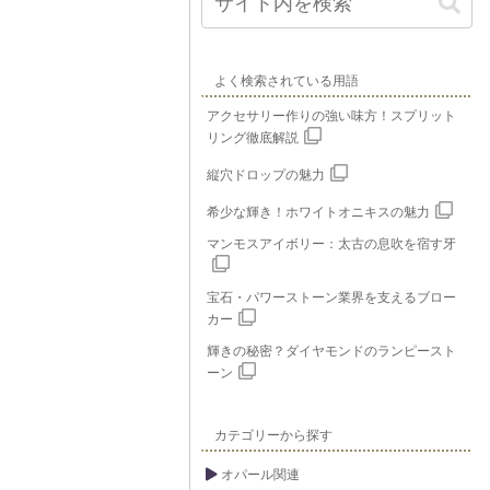
よく検索されている用語
アクセサリー作りの強い味方！スプリット
リング徹底解説
縦穴ドロップの魅力
希少な輝き！ホワイトオニキスの魅力
マンモスアイボリー：太古の息吹を宿す牙
宝石・パワーストーン業界を支えるブロー
カー
輝きの秘密？ダイヤモンドのランピースト
ーン
カテゴリーから探す
オパール関連