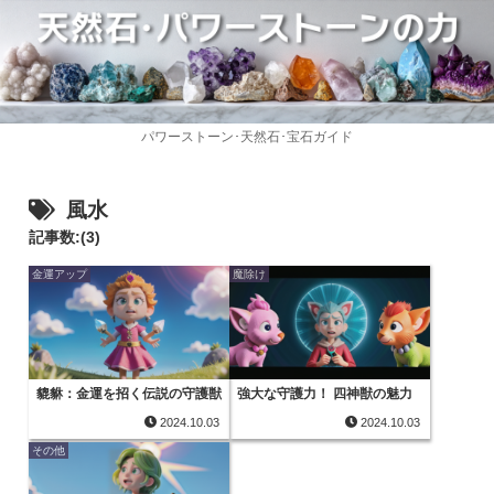
パワーストーン･天然石･宝石ガイド
風水
記事数:(3)
金運アップ
魔除け
貔貅：金運を招く伝説の守護獣
強大な守護力！ 四神獣の魅力
2024.10.03
2024.10.03
その他