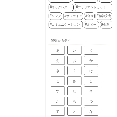
ネックレス
ブリリアントカット
リング
サファイア
合金
精神安定
コミュニケーション
ルビー
金運
50音から探す
あ
い
う
え
お
か
き
く
け
こ
さ
し
す
せ
そ
た
ち
つ
て
と
な