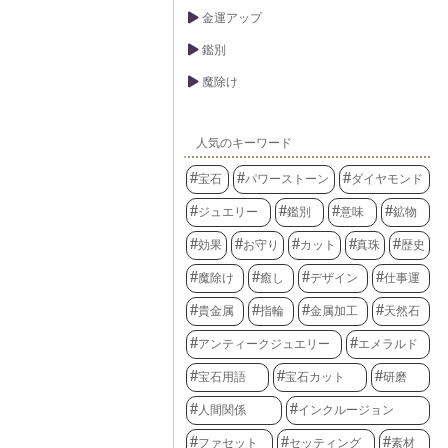
金運アップ
鑑別
魔除け
人気のキーワード
宝石
パワーストーン
ダイヤモンド
ジュエリー
鑑別
意味
鉱物
効果
お守り
カット
真珠
歴史
魔除け
癒し
デザイン
仕事運
貴金属
指輪
金属加工
天然石
アンティークジュエリー
エメラルド
宝石用語
宝石カット
研磨
人間関係
インクルージョン
ファセット
セッティング
素材