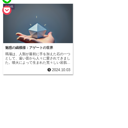
e
a
その他
L
b
i
i
o
P
l
n
o
o
e
k
c
k
魅惑の縞模様：アゲートの世界
瑪瑙は、人類が最初に手を加えた石の一つ
e
として、遠い昔から人々に愛されてきまし
た。噴火によって生まれた荒々しい岩肌の
t
中にひっそりと存在し、その多彩な表情で
2024.10.03
人々を魅了し続けています。歴史を紐解い
てみると、瑪瑙は美しい装飾品としてだけ
でなく、道具や魔除けとしても利用されて
きました。古代文明の遺跡からは、瑪瑙で
作られた道具や護符が数多く発見されてお
り、人々はその美しさだけでなく、不思議
な力を持つ石として大切にしていたことが
伺えます。瑪瑙は、持ち主に勇気を与え、
邪悪なものを遠ざけると信じられていまし
た。また、瑪瑙の縞模様は、大地のエネル
ギーを表すとされ、心身に安定をもたらす
力があると信じられていました。現代にお
いても、瑪瑙はアクセサリーとして人気が
高いだけでなく、パワーストーンとしても