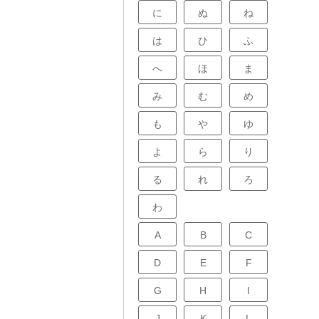
に
ぬ
ね
は
ひ
ふ
へ
ほ
ま
み
む
め
も
や
ゆ
よ
ら
り
る
れ
ろ
わ
A
B
C
D
E
F
G
H
I
J
K
L