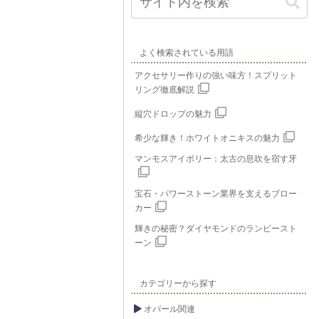
よく検索されている用語
アクセサリー作りの強い味方！スプリット
リング徹底解説
縦穴ドロップの魅力
希少な輝き！ホワイトオニキスの魅力
マンモスアイボリー：太古の息吹を宿す牙
宝石・パワーストーン業界を支えるブロー
カー
輝きの秘密？ダイヤモンドのランピースト
ーン
カテゴリーから探す
オパール関連