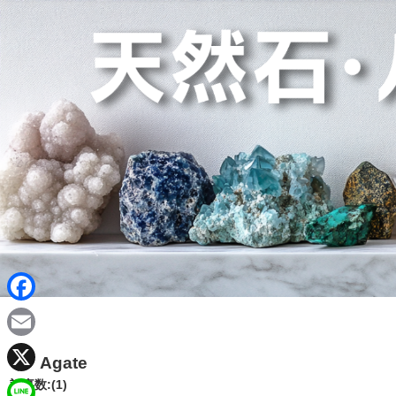
F
a
E
Agate
c
m
X
記事数:(1)