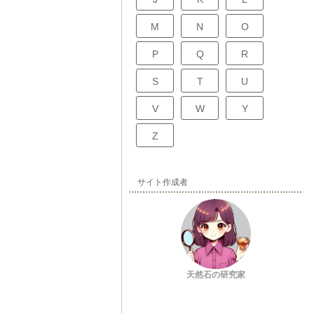
M
N
O
P
Q
R
S
T
U
V
W
Y
Z
サイト作成者
天然石の研究家