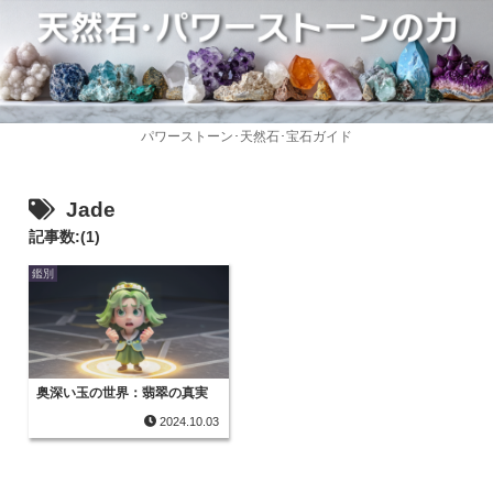
パワーストーン･天然石･宝石ガイド
Jade
記事数:(1)
鑑別
奥深い玉の世界：翡翠の真実
2024.10.03