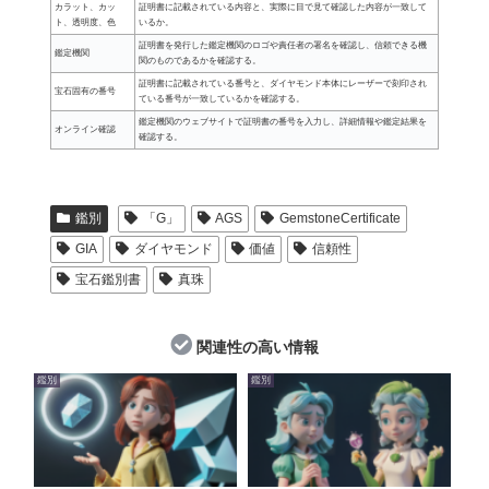
カラット、カッ
証明書に記載されている内容と、実際に目で見て確認した内容が一致して
ト、透明度、色
いるか。
証明書を発行した鑑定機関のロゴや責任者の署名を確認し、信頼できる機
鑑定機関
関のものであるかを確認する。
証明書に記載されている番号と、ダイヤモンド本体にレーザーで刻印され
宝石固有の番号
ている番号が一致しているかを確認する。
鑑定機関のウェブサイトで証明書の番号を入力し、詳細情報や鑑定結果を
オンライン確認
確認する。
鑑別
「G」
AGS
GemstoneCertificate
GIA
ダイヤモンド
価値
信頼性
宝石鑑別書
真珠
関連性の高い情報
鑑別
鑑別