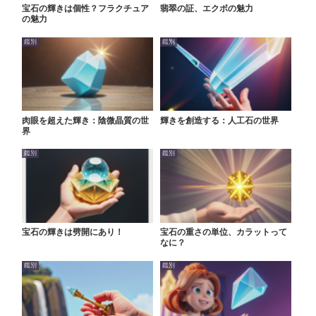
宝石の輝きは個性？フラクチュア
翡翠の証、エクボの魅力
の魅力
鑑別
鑑別
肉眼を超えた輝き：陰微晶質の世
輝きを創造する：人工石の世界
界
鑑別
鑑別
宝石の輝きは劈開にあり！
宝石の重さの単位、カラットって
なに？
鑑別
鑑別