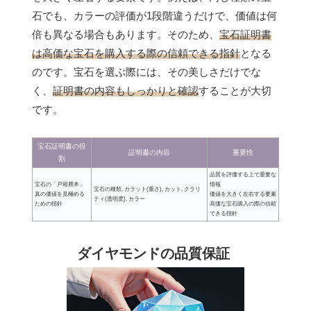
石でも、カラーの評価が1段階違うだけで、価値は何
倍も異なる場合もあります。そのため、
宝石証明書
は高価な宝石を購入する際の信頼できる指針
となる
のです。宝石を選ぶ際には、その美しさだけでな
く、
証明書の内容もしっかりと確認
することが大切
です。
宝石証明書の役
証明書の内容
重要性
割
品質を評価する上で重要な
宝石の「戸籍謄本」
情報
宝石の種類, カラット(重さ), カット, クラリ
真の価値を見極める
価値を大きく左右する要素
ティ(透明度), カラー
ための指針
高価な宝石購入の際の信頼
できる指針
ダイヤモンドの品質保証