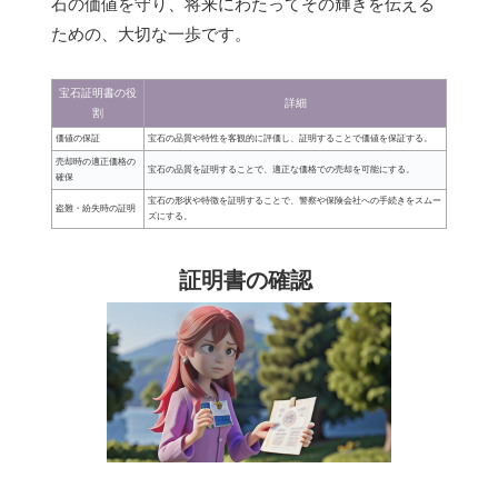
石の価値を守り、将来にわたってその輝きを伝える
ための、大切な一歩です。
宝石証明書の役
詳細
割
価値の保証
宝石の品質や特性を客観的に評価し、証明することで価値を保証する。
売却時の適正価格の
宝石の品質を証明することで、適正な価格での売却を可能にする。
確保
宝石の形状や特徴を証明することで、警察や保険会社への手続きをスムー
盗難・紛失時の証明
ズにする。
証明書の確認