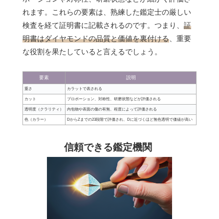
れます。これらの要素は、熟練した鑑定士の厳しい
検査を経て証明書に記載されるのです。つまり、
証
明書はダイヤモンドの品質と価値を裏付ける
、重要
な役割を果たしていると言えるでしょう。
要素
説明
重さ
カラットで表される
カット
プロポーション、対称性、研磨状態などが評価される
透明度（クラリティ）
内包物や表面の傷の有無、程度によって評価される
色（カラー）
DからZまでの23段階で評価され、Dに近づくほど無色透明で価値が高い
信頼できる鑑定機関