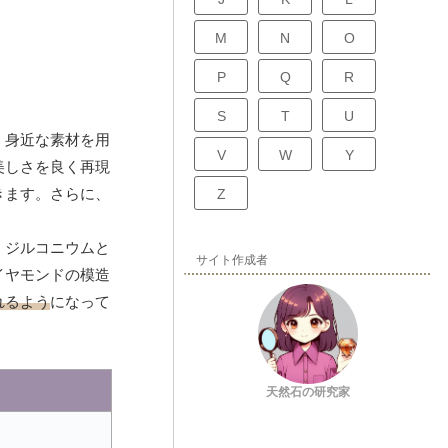
M
N
O
P
Q
R
S
T
U
、身近な素材を用
V
W
Y
美しさを良く再現
きます。さらに、
Z
、ジルコニウムと
サイト作成者
イヤモンドの模造
れるよう
になって
天然石の研究家