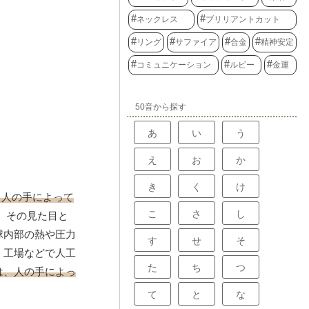
ネックレス
ブリリアントカット
リング
サファイア
合金
精神安定
コミュニケーション
ルビー
金運
50音から探す
あ
い
う
え
お
か
き
く
け
、人の手によって
こ
さ
し
、その見た目と
球内部の熱や圧力
す
せ
そ
、工場などで人工
た
ち
つ
は、人の手によっ
て
と
な