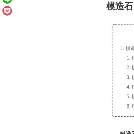
e
a
模造石
L
b
i
i
o
P
l
n
o
o
e
k
c
模
k
e
t