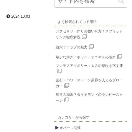
2024.10.03
よく検索されている用語
アクセサリー作りの強い味方！スプリット
リング徹底解説
縦穴ドロップの魅力
希少な輝き！ホワイトオニキスの魅力
マンモスアイボリー：太古の息吹を宿す牙
宝石・パワーストーン業界を支えるブロー
カー
輝きの秘密？ダイヤモンドのランピースト
ーン
カテゴリーから探す
オパール関連