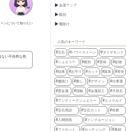
金運アップ
鑑別
トーンについて知りたい
魔除け
人気のキーワード
宝石
パワーストーン
ダイヤモンド
はない不自然な色
ジュエリー
鑑別
意味
鉱物
効果
お守り
カット
真珠
歴史
魔除け
癒し
デザイン
仕事運
貴金属
指輪
金属加工
天然石
アンティークジュエリー
エメラルド
宝石用語
宝石カット
研磨
人間関係
インクルージョン
ファセット
セッティング
素材