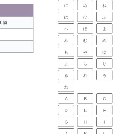
に
ぬ
ね
は
ひ
ふ
工物
へ
ほ
ま
み
む
め
も
や
ゆ
よ
ら
り
る
れ
ろ
わ
A
B
C
D
E
F
G
H
I
J
K
L