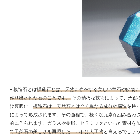
– 模造石とは
模造石とは、天然に存在する美しい宝石や鉱物に
作り出された石のことです。
その精巧な技術によって、天然
は裏腹に、
模造石は、天然石とは全く異なる成分や構造
を持
によって形成されます。その過程で、様々な元素が組み合わ
的に作られます。ガラスや樹脂、セラミックといった素材を
て天然石の美しさを再現した、いわば人工物
と言えるでしょ