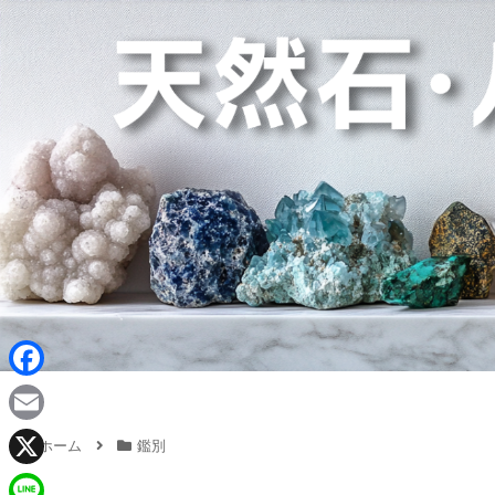
F
a
E
ホーム
鑑別
c
m
X