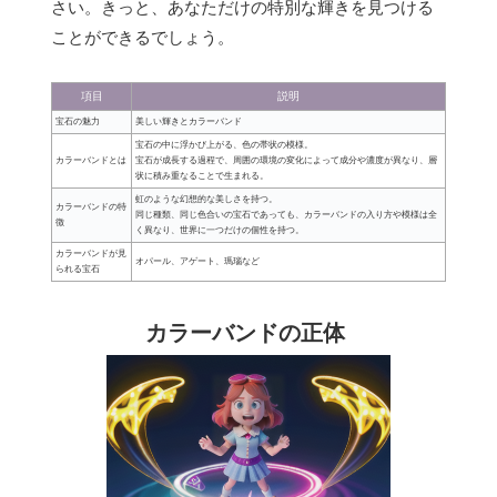
さい。きっと、あなただけの特別な輝きを見つける
ことができるでしょう。
項目
説明
宝石の魅力
美しい輝きとカラーバンド
宝石の中に浮かび上がる、色の帯状の模様。
カラーバンドとは
宝石が成長する過程で、周囲の環境の変化によって成分や濃度が異なり、層
状に積み重なることで生まれる。
虹のような幻想的な美しさを持つ。
カラーバンドの特
同じ種類、同じ色合いの宝石であっても、カラーバンドの入り方や模様は全
徴
く異なり、世界に一つだけの個性を持つ。
カラーバンドが見
オパール、アゲート、瑪瑙など
られる宝石
カラーバンドの正体