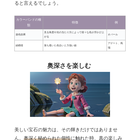
ると言えるでしょう。
カラーバンドの種
特徴
例
類
見る角度や光の当たり方によって様々な色が浮かび上
遊色効果
オパール
がる
アゲート、瑪
縞模様
落ち着いた色合いと力強い線
瑙
奥深さを楽しむ
美しい宝石の魅力は、その輝きだけではありませ
ん。
奥深く秘められた個性
に触れた時、真の楽しみ