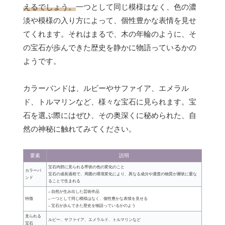
えるでしょう。
一つとして同じ模様はなく、色の濃
淡や模様の入り方によって、個性豊かな表情を見せ
てくれます。それはまるで、木の年輪のように、そ
の宝石が歩んできた歴史を静かに物語っているかの
ようです。
カラーバンドは、ルビーやサファイア、エメラル
ド、トルマリンなど、様々な宝石に見られます。宝
石を選ぶ際にはぜひ、その奥深くに秘められた、自
然の神秘に触れてみてください。
要素
説明
宝石内部に見られる帯状の色の変化のこと
カラーバ
宝石の成長過程で、周囲の環境変化により、異なる成分や濃度の物質が層状に重な
ンド
ることで生まれる
– 自然が生み出した芸術作品
特徴
– 一つとして同じ模様はなく、個性豊かな表情を見せる
– 宝石が歩んできた歴史を物語っているかのよう
見られる
ルビー、サファイア、エメラルド、トルマリンなど
宝石