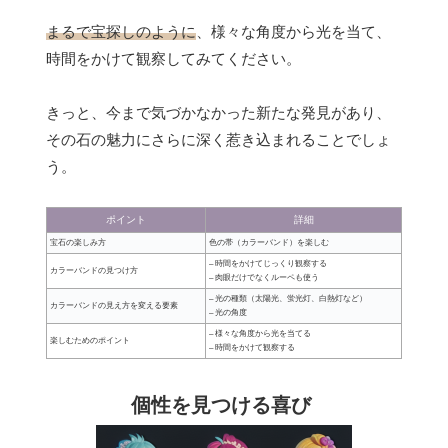
まるで宝探しのように
、様々な角度から光を当て、
時間をかけて観察してみてください。
きっと、今まで気づかなかった新たな発見があり、
その石の魅力にさらに深く惹き込まれることでしょ
う。
ポイント
詳細
宝石の楽しみ方
色の帯（カラーバンド）を楽しむ
– 時間をかけてじっくり観察する
カラーバンドの見つけ方
– 肉眼だけでなくルーペも使う
– 光の種類（太陽光、蛍光灯、白熱灯など）
カラーバンドの見え方を変える要素
– 光の角度
– 様々な角度から光を当てる
楽しむためのポイント
– 時間をかけて観察する
個性を見つける喜び