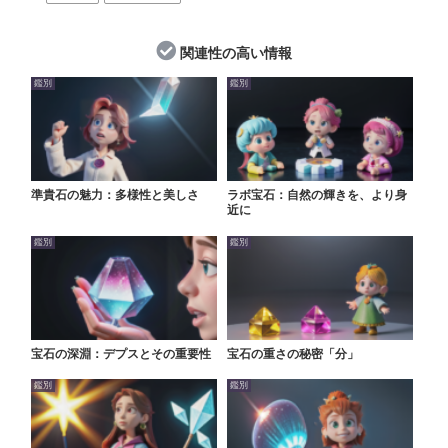
関連性の高い情報
鑑別
鑑別
準貴石の魅力：多様性と美しさ
ラボ宝石：自然の輝きを、より身
近に
鑑別
鑑別
宝石の深淵：デプスとその重要性
宝石の重さの秘密「分」
鑑別
鑑別