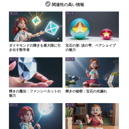
関連性の高い情報
カット
カット
ダイヤモンドの輝きを最大限に引
宝石の形: 涙の雫、ペアシェイプ
き出す数学者
の魅力
カット
カット
輝きの魔法：ファンシーカットの
輝きの秘密：宝石の光漏れ
魅力
カット
カット