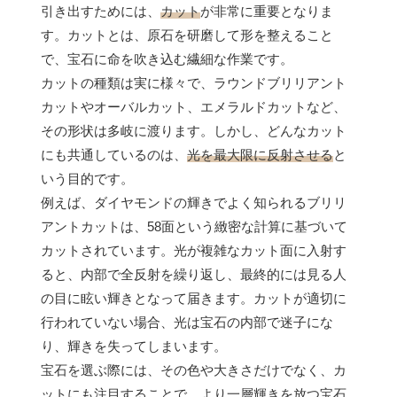
引き出すためには、
カット
が非常に重要となりま
す。カットとは、原石を研磨して形を整えること
で、宝石に命を吹き込む繊細な作業です。
カットの種類は実に様々で、ラウンドブリリアント
カットやオーバルカット、エメラルドカットなど、
その形状は多岐に渡ります。しかし、どんなカット
にも共通しているのは、
光を最大限に反射させる
と
いう目的です。
例えば、ダイヤモンドの輝きでよく知られるブリリ
アントカットは、58面という緻密な計算に基づいて
カットされています。光が複雑なカット面に入射す
ると、内部で全反射を繰り返し、最終的には見る人
の目に眩い輝きとなって届きます。カットが適切に
行われていない場合、光は宝石の内部で迷子にな
り、輝きを失ってしまいます。
宝石を選ぶ際には、その色や大きさだけでなく、カ
ットにも注目することで、より一層輝きを放つ宝石