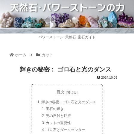
パワーストーン･天然石･宝石ガイド
ホーム
カット
輝きの秘密： ゴロ石と光のダンス
2024.10.03
目次
輝きの秘密： ゴロ石と光のダンス
宝石の輝き
光の反射と屈折
カットの重要性
ゴロ石とダークセンター