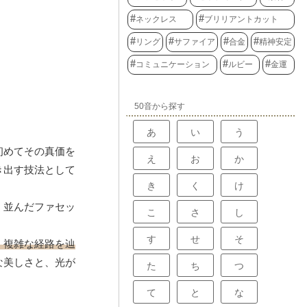
ネックレス
ブリリアントカット
リング
サファイア
合金
精神安定
コミュニケーション
ルビー
金運
50音から探す
あ
い
う
初めてその真価を
え
お
か
き出す技法として
き
く
け
く並んだファセッ
こ
さ
し
す
せ
そ
、複雑な経路を辿
な美しさと、光が
た
ち
つ
て
と
な