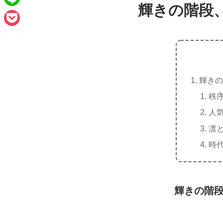
e
a
輝きの階段
L
b
i
i
o
P
l
n
o
o
e
k
c
輝きの
k
秩
e
人
t
凛
時
輝きの階