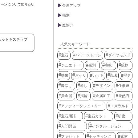
トーンについて知りたい
金運アップ
鑑別
魔除け
カットもステップ
人気のキーワード
宝石
パワーストーン
ダイヤモンド
ジュエリー
鑑別
意味
鉱物
効果
お守り
カット
真珠
歴史
魔除け
癒し
デザイン
仕事運
貴金属
指輪
金属加工
天然石
アンティークジュエリー
エメラルド
宝石用語
宝石カット
研磨
人間関係
インクルージョン
ファセット
セッティング
素材