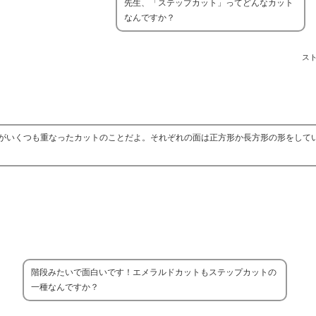
先生、「ステップカット」ってどんなカット
なんですか？
ス
がいくつも重なったカットのことだよ。それぞれの面は正方形か長方形の形をして
階段みたいで面白いです！エメラルドカットもステップカットの
一種なんですか？