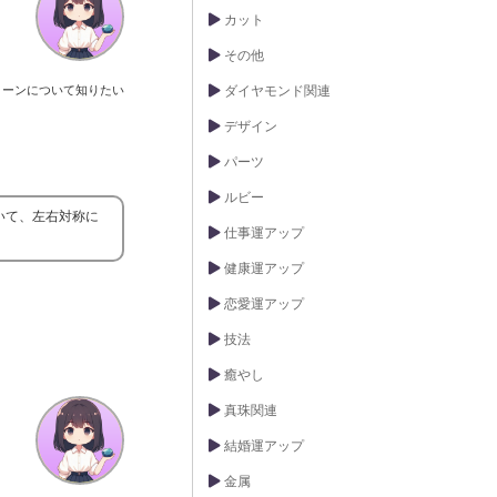
カット
その他
トーンについて知りたい
ダイヤモンド関連
デザイン
パーツ
ルビー
いて、左右対称に
仕事運アップ
健康運アップ
恋愛運アップ
技法
癒やし
真珠関連
結婚運アップ
金属