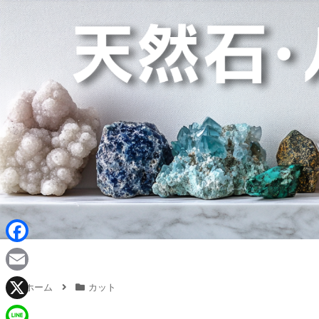
F
a
E
ホーム
カット
c
m
X