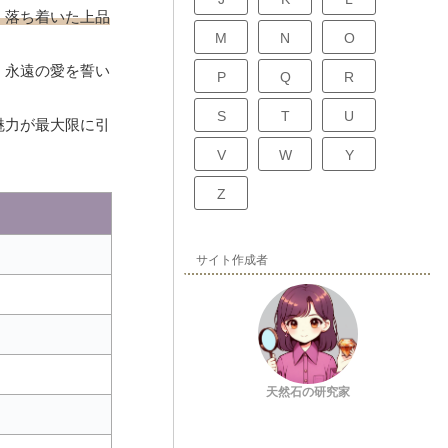
、落ち着いた上品
M
N
O
、永遠の愛を誓い
P
Q
R
。
S
T
U
魅力が最大限に引
V
W
Y
Z
サイト作成者
天然石の研究家