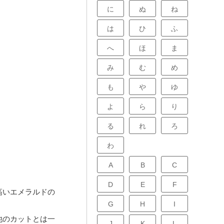
に
ぬ
ね
は
ひ
ふ
へ
ほ
ま
み
む
め
も
や
ゆ
よ
ら
り
る
れ
ろ
わ
A
B
C
D
E
F
高いエメラルドの
G
H
I
他のカットとは一
J
K
L