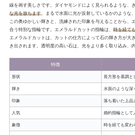
線を画す美しさです。ダイヤモンドによく見られるような、
な光を放ちます
。まるで水面に光が反射しているかのような
この奥ゆかしい輝きと、洗練された印象を与えることから、
合う特別な指輪です。エメラルドカットの指輪は、
時を経て
エメラルドカットは、カットの仕方によって石の輝き方が大
き出されます。透明度の高い石は、光をより多く取り込み、
特徴
形状
長方形を基調と
輝き
水面のような深
印象
落ち着いた上品
人気
婚約指輪として
象徴
時を経ても変わ