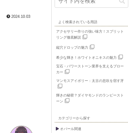
2024.10.03
よく検索されている用語
アクセサリー作りの強い味方！スプリット
リング徹底解説
縦穴ドロップの魅力
希少な輝き！ホワイトオニキスの魅力
宝石・パワーストーン業界を支えるブロー
カー
マンモスアイボリー：太古の息吹を宿す牙
輝きの秘密？ダイヤモンドのランピースト
ーン
カテゴリーから探す
オパール関連