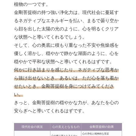
植物の一つです。
金剛菩提樹の持つ強い浄化力は、現代社会に蔓延す
るネガティブなエネルギーを払い、まるで曇り空か
ら顔を出した太陽の光のように、心を明るくクリア
な状態へと導いてくれるでしょう。
そして、心の奥底に積もり重なった不安や焦燥感を
優しく溶かし、穏やかで静かな湖面のように、心を
穏やかで平和な状態へと導いてくれるはずです。
何かに行き詰まりを感じたり、ネガティブな思考か
ら抜け出せないとき、あるいは、ただ心を落ち着か
せたいとき、金剛菩提樹を身につけてみてくださ
い。
きっと、金剛菩提樹の穏やかな力が、あなたを心の
安らぎへと導いてくれるはずです。
現代社会の状況
心の支えとなるもの
金剛菩提樹の効果
心の浄化と精神的な安定
心の拠り所となるものへ