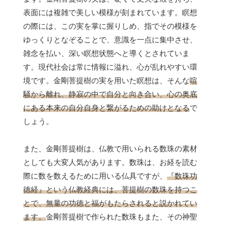
表面には複雑で美しい模様が刻まれています。瞑想
の際には、この実を掌に握りしめ、指でその模様を
ゆっくりとなぞることで、意識を一点に集中させ、
雑念を払い、深い瞑想状態へと導くとされていま
す。現代社会は常に情報に溢れ、心が乱れやすい環
境です。金剛菩提樹の実を用いた瞑想は、そんな
喧
騒から離れ、静寂の中で自分と向き合い、心の奥底
にある本来の自分自身と繋がるための助けとなる
で
しょう。
また、金剛菩提樹は、仏教で用いられる数珠の素材
としても大変人気があります。数珠は、お経を読む
際に数を数えるために用いる仏具ですが、
『数珠功
徳経』という仏教経典には、菩提樹の数珠を持つこ
とで、無量の功徳と福がもたらされると説かれてい
ます。
金剛菩提樹で作られた数珠もまた、その神聖