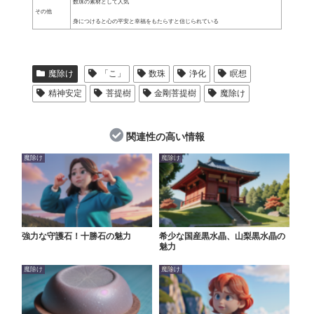
数珠の素材として人気
その他
身につけると心の平安と幸福をもたらすと信じられている
魔除け
「こ」
数珠
浄化
瞑想
精神安定
菩提樹
金剛菩提樹
魔除け
関連性の高い情報
魔除け
魔除け
強力な守護石！十勝石の魅力
希少な国産黒水晶、山梨黒水晶の
魅力
魔除け
魔除け