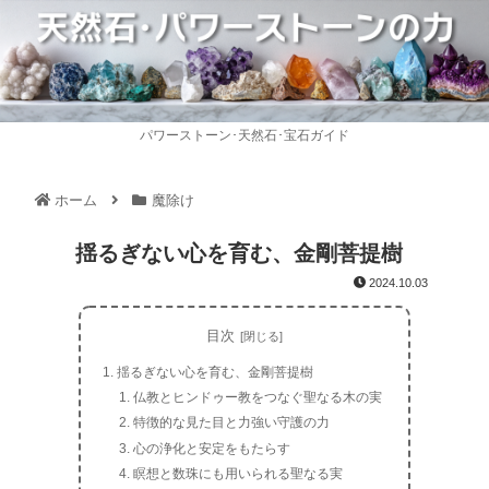
パワーストーン･天然石･宝石ガイド
ホーム
魔除け
揺るぎない心を育む、金剛菩提樹
2024.10.03
目次
揺るぎない心を育む、金剛菩提樹
仏教とヒンドゥー教をつなぐ聖なる木の実
特徴的な見た目と力強い守護の力
心の浄化と安定をもたらす
瞑想と数珠にも用いられる聖なる実