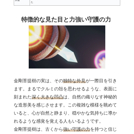
共通
た
特徴的な見た目と力強い守護の力
金剛菩提樹の実は、その
独特な外見
が一際目を引き
ます。まるでクルミの殻を思わせるような、表面に
刻まれた
深く大きな凹凸
は、自然の織りなす神秘的
な造形美を感じさせます。この複雑な模様を眺めて
いると、心が自然と静まり、穏やかな気持ちに導か
れるような感覚を覚える人もいるようです。
金剛菩提樹は、古くから
強い守護の力
を持つと信じ