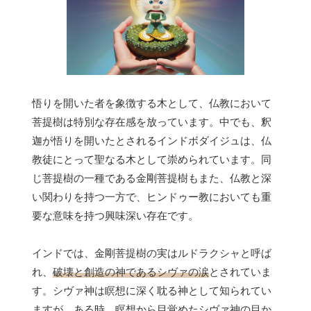
悟りを開いた者を象徴する木として、仏教において
菩提樹は特別な存在感を放っています。中でも、釈
迦が悟りを開いたとされるインドボダイジュは、仏
教徒にとって聖なる木として崇められています。同
じ菩提樹の一種である金剛菩提樹もまた、仏教と深
い関わりを持つ一方で、ヒンドゥー教においても重
要な意味を持つ興味深い存在です。
インドでは、金剛菩提樹の実はルドラクシャと呼ば
れ、
破壊と創造の神であるシヴァの涙
とされていま
す。シヴァ神は瞑想に深く耽る神として知られてい
ますが、ある時、瞑想から目覚めたシヴァ神の目か