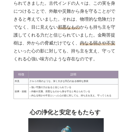
られてきました。古代インドの人々は、この実を身
につけることで、外敵や災難から身を守ることがで
きると考えていました。それは、物理的な危険だけ
でなく、目に見えない
邪悪なもの
からも持ち主を守
護してくれる力だと信じられていました。金剛菩提
樹は、外からの脅威だけでなく、
内なる弱さや不安
といった心の影に対しても、持ち主を支え、守って
くれる心強い味方のような存在なのです。
特徴
説明
外見
クルミの殻のような、深く大きな凹凸のある独特な形状
– 強い守護の力があると信じられている
効果・効能
– 外敵や災難、邪悪なものから身を守ると考えられている
– 内なる弱さや不安といった心の影に対しても、持ち主を支え、守ってくれる
心の浄化と安定をもたらす