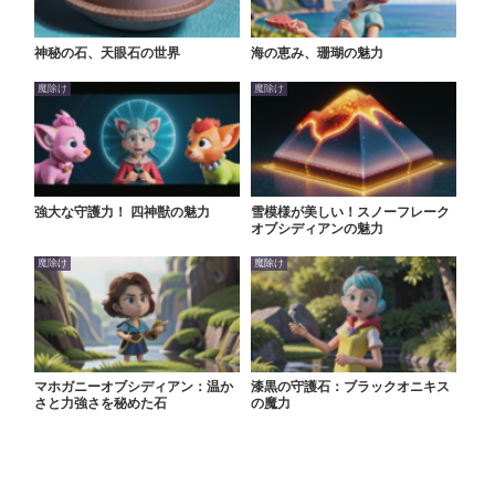
神秘の石、天眼石の世界
海の恵み、珊瑚の魅力
魔除け
魔除け
強大な守護力！ 四神獣の魅力
雪模様が美しい！スノーフレーク
オブシディアンの魅力
魔除け
魔除け
マホガニーオブシディアン：温か
漆黒の守護石：ブラックオニキス
さと力強さを秘めた石
の魔力