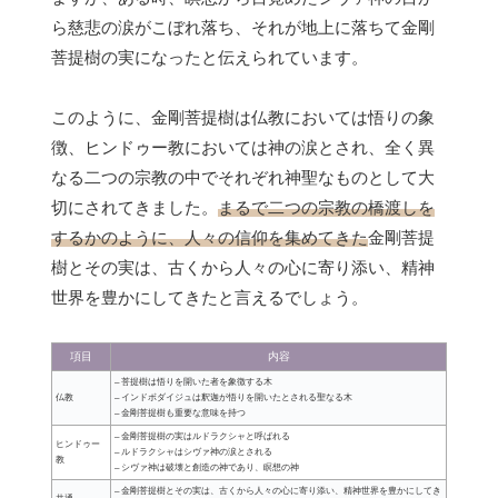
ら慈悲の涙がこぼれ落ち、それが地上に落ちて金剛
菩提樹の実になったと伝えられています。
このように、金剛菩提樹は仏教においては悟りの象
徴、ヒンドゥー教においては神の涙とされ、全く異
なる二つの宗教の中でそれぞれ神聖なものとして大
切にされてきました。
まるで二つの宗教の橋渡しを
するかのように、人々の信仰を集めてきた
金剛菩提
樹とその実は、古くから人々の心に寄り添い、精神
世界を豊かにしてきたと言えるでしょう。
項目
内容
– 菩提樹は悟りを開いた者を象徴する木
仏教
– インドボダイジュは釈迦が悟りを開いたとされる聖なる木
– 金剛菩提樹も重要な意味を持つ
– 金剛菩提樹の実はルドラクシャと呼ばれる
ヒンドゥー
– ルドラクシャはシヴァ神の涙とされる
教
– シヴァ神は破壊と創造の神であり、瞑想の神
– 金剛菩提樹とその実は、古くから人々の心に寄り添い、精神世界を豊かにしてき