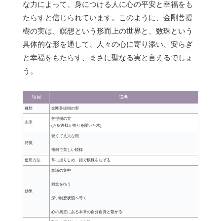
な力によって、身につける人に心の平安と幸福をも
たらすと信じられています。このように、金剛菩提
樹の実は、瞑想という形而上の世界と、数珠という
具体的な形を通して、人々の心に寄り添い、安らぎ
と幸福をもたらす、まさに聖なる実と言えるでしょ
う。
項目
説明
種類
金剛菩提樹の実
菩提樹の実
由来
(お釈迦様が悟りを開いた木)
硬くて丈夫な殻
特徴
複雑で美しい模様
使用方法
掌に握りしめ、指で模様をなぞる
意識の集中
雑念を払う
効果
深い瞑想状態へ導く
心の奥底にある本来の自分自身と繋がる