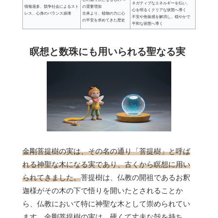
ネガティブなエネルギーを払い、
情報過多、競争社会によるスト
の需要増加
心を明るくクリアな状態へ導く
レス、心身のバランス崩壊
古来より、植物の力に心
不安や焦燥感を解消し、穏やかで
の平安を求めてきた歴史
平和な状態へ導く
瞑想と数珠にも用いられる聖なる実
金剛菩提樹の実は、その名の通り「菩提樹」と呼ば
れる神聖な木になる実であり、古くから瞑想に用い
られてきました。
菩提樹は、仏教の開祖であるお釈
迦様がその木の下で悟りを開いたとされることか
ら、仏教において特に神聖な木として崇められてい
ます。金剛菩提樹の実は、硬くて丈夫な殻を持ち、