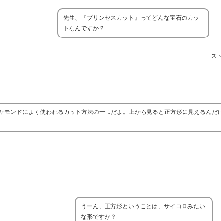
先生、『プリンセスカット』ってどんな宝石のカッ
トなんですか？
ス
ヤモンドによく使われるカット方法の一つだよ。上から見ると正方形に見えるんだ
うーん、正方形ということは、サイコロみたい
な形ですか？