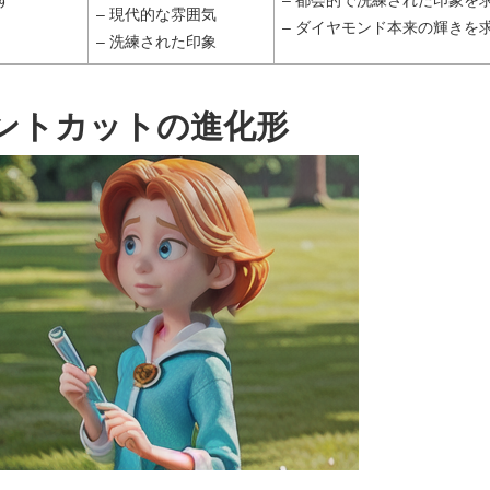
す
– 都会的で洗練された印象を
– 現代的な雰囲気
– ダイヤモンド本来の輝きを
– 洗練された印象
ントカットの進化形