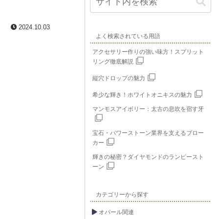
2024.10.03
よく検索されている用語
アクセサリー作りの強い味方！スプリット
リング徹底解説
縦穴ドロップの魅力
希少な輝き！ホワイトオニキスの魅力
マンモスアイボリー：太古の息吹を宿す牙
宝石・パワーストーン業界を支えるブロー
カー
輝きの秘密？ダイヤモンドのランピースト
ーン
カテゴリーから探す
オパール関連