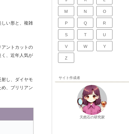
M
N
O
美しい形と、複雑
P
Q
R
S
T
U
V
W
Y
リアントカットの
良く、近年人気が
Z
サイト作成者
反射し、ダイヤモ
ため、ブリリアン
天然石の研究家