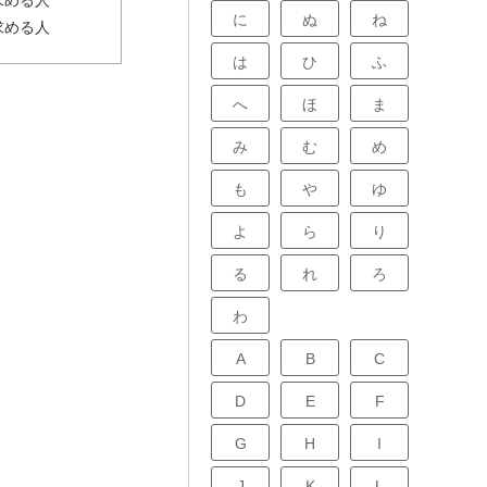
求める人
に
ぬ
ね
求める人
は
ひ
ふ
へ
ほ
ま
み
む
め
も
や
ゆ
よ
ら
り
る
れ
ろ
わ
A
B
C
D
E
F
G
H
I
J
K
L