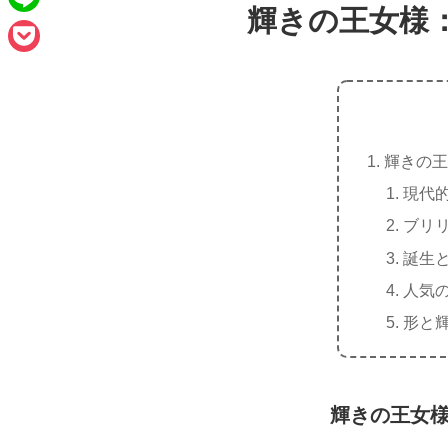
e
a
輝きの王女様
L
b
i
i
o
P
l
n
o
o
e
k
c
輝きの王
k
現代
e
ブリ
t
誕生
人気
形と
輝きの王女