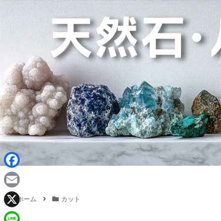
F
a
E
ホーム
カット
c
m
X