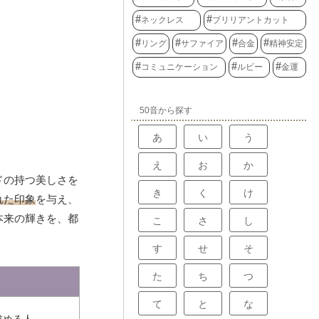
ネックレス
ブリリアントカット
リング
サファイア
合金
精神安定
コミュニケーション
ルビー
金運
50音から探す
あ
い
う
え
お
か
ドの持つ美しさを
き
く
け
れた印象
を与え、
本来の輝きを、都
こ
さ
し
す
せ
そ
た
ち
つ
て
と
な