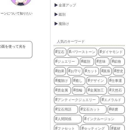
金運アップ
トーンについて知りたい
鑑別
魔除け
人気のキーワード
の面を使って光を
宝石
パワーストーン
ダイヤモンド
ジュエリー
鑑別
意味
鉱物
効果
お守り
カット
真珠
歴史
魔除け
癒し
デザイン
仕事運
貴金属
指輪
金属加工
天然石
アンティークジュエリー
エメラルド
宝石用語
宝石カット
研磨
人間関係
インクルージョン
ファセット
セッティング
素材